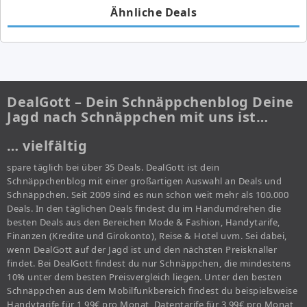
Ähnliche Deals
DealGott – Dein Schnäppchenblog Deine
Jagd nach Schnäppchen mit uns ist…
… vielfältig
spare täglich bei über 35 Deals. DealGott ist dein
Schnäppchenblog mit einer großartigen Auswahl an Deals und
Schnäppchen. Seit 2009 sind es nun schon weit mehr als 100.000
Deals. In den täglichen Deals findest du im Handumdrehen die
besten Deals aus den Bereichen Mode & Fashion, Handytarife,
Finanzen (Kredite und Girokonto), Reise & Hotel uvm. Sei dabei,
wenn DealGott auf der Jagd ist und den nächsten Preisknaller
findet. Bei DealGott findest du nur Schnäppchen, die mindestens
10% unter dem besten Preisvergleich liegen. Unter den besten
Schnäppchen aus dem Mobilfunkbereich findest du beispielsweise
Handytarife für 1,99€ pro Monat, Datentarife für 3,99€ pro Monat