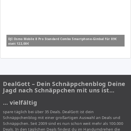
DJI Osmo Mobile 8 Pro Standard Combo Smartphone-Gimbal für 89€
statt 122,08€
DealGott – Dein Schnäppchenblog Deine
Jagd nach Schnäppchen mit uns ist…
… vielfältig
spare täglich bei über 35 Deals. DealGott ist dein
Schnäppchenblog mit einer großartigen Auswahl an Deals und
Schnäppchen. Seit 2009 sind es nun schon weit mehr als 100.000
Deals. In den täglichen Deals findest du im Handumdrehen die