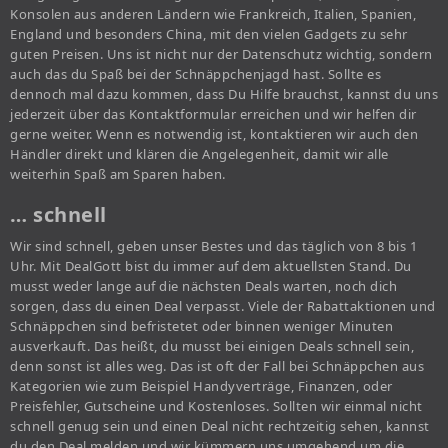
Konsolen aus anderen Ländern wie Frankreich, Italien, Spanien,
England und besonders China, mit den vielen Gadgets zu sehr
guten Preisen. Uns ist nicht nur der Datenschutz wichtig, sondern
auch das du Spaß bei der Schnäppchenjagd hast. Sollte es
dennoch mal dazu kommen, dass Du Hilfe brauchst, kannst du uns
jederzeit über das Kontaktformular erreichen und wir helfen dir
gerne weiter. Wenn es notwendig ist, kontaktieren wir auch den
Händler direkt und klären die Angelegenheit, damit wir alle
weiterhin Spaß am Sparen haben.
… schnell
Wir sind schnell, geben unser Bestes und das täglich von 8 bis 1
Uhr. Mit DealGott bist du immer auf dem aktuellsten Stand. Du
musst weder lange auf die nächsten Deals warten, noch dich
sorgen, dass du einen Deal verpasst. Viele der Rabattaktionen und
Schnäppchen sind befristetet oder binnen weniger Minuten
ausverkauft. Das heißt, du musst bei einigen Deals schnell sein,
denn sonst ist alles weg. Das ist oft der Fall bei Schnäppchen aus
Kategorien wie zum Beispiel Handyverträge, Finanzen, oder
Preisfehler, Gutscheine und Kostenloses. Sollten wir einmal nicht
schnell genug sein und einen Deal nicht rechtzeitig sehen, kannst
du den Deal melden und wir kümmern uns umgehend um die