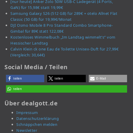
[nur heute] Anker Zolo 50W USB-C Ladegerät (4 Ports,
GaN) für 15,98€ statt 19,99€
Samsung Galaxy S26 (512 GB) für 289€ + otelo Allnet Flat
Classic (50 GB) für 19,99€/Monat
DJI Osmo Mobile 8 Pro Standard Combo Smartphone-
Gimbal für 89€ statt 122,08€
Kostenloses Wimmelbuch „Im Landtag wimmelt’s“ vom
Hessischer Landtag
Calvin Klein ck one Eau de Toilette Unisex-Duft für 27,99€
(Vergleich: 30,64€)
Social Media / Teilen
teilen
teilen
E-Mail
teilen
Über dealgott.de
Impressum
Datenschutzerklärung
Schnäppchen melden
Newsletter