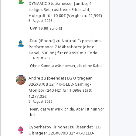
DYNAMIC Steakmesser Jumbo, 4-
teiliges Set, rostfreier Edelstahl,
Holzgriff für 10,00€ (Vergleich: 22,99€)
6. August 2026
UVP 19,99 Euro !!!
iDau [iPhone]
zu
Natural Expressions
Performance 7 Mähroboter (ohne
Kabel, 500 m²) für 669,99€ mit Code
5. August 2026
Ohne Kamera wäre besser, als ohne Kabel!
Andre
zu
[beendet] LG Ultragear
32GX870B 32″ 4K-OLED-Gaming-
Monitor (240 Hz) für 1.099€ statt
1.277,02€
5. August 2026
Nein, das war wirklich da. Aber ist nun vor
bei
Cyberherby [iPhone]
zu
[beendet] LG
Ultragear 32GX870B 32″ 4K-OLED-