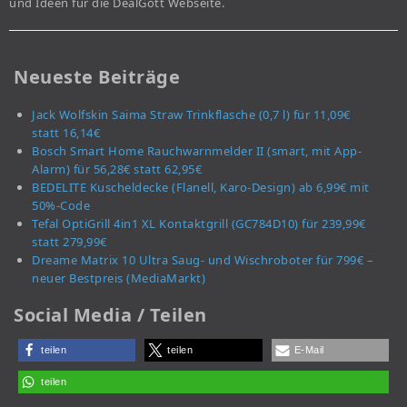
und Ideen für die DealGott Webseite.
Neueste Beiträge
Jack Wolfskin Saima Straw Trinkflasche (0,7 l) für 11,09€
statt 16,14€
Bosch Smart Home Rauchwarnmelder II (smart, mit App-
Alarm) für 56,28€ statt 62,95€
BEDELITE Kuscheldecke (Flanell, Karo-Design) ab 6,99€ mit
50%-Code
Tefal OptiGrill 4in1 XL Kontaktgrill (GC784D10) für 239,99€
statt 279,99€
Dreame Matrix 10 Ultra Saug- und Wischroboter für 799€ –
neuer Bestpreis (MediaMarkt)
Social Media / Teilen
teilen
teilen
E-Mail
teilen