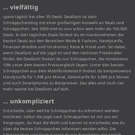
… vielfältig
spare täglich bei über 35 Deals. DealGott ist dein
Schnäppchenblog mit einer großartigen Auswahl an Deals und
Schnäppchen. Seit 2009 sind es nun schon weit mehr als 100.000
Deals. In den täglichen Deals findest du im Handumdrehen die
besten Deals aus den Bereichen Mode & Fashion, Handytarife,
Finanzen (Kredite und Girokonto), Reise & Hotel uvm. Sei dabei,
wenn DealGott auf der Jagd ist und den nächsten Preisknaller
findet. Bei DealGott findest du nur Schnäppchen, die mindestens
10% unter dem besten Preisvergleich liegen. Unter den besten
Schnäppchen aus dem Mobilfunkbereich findest du beispielsweise
Handytarife für 1,99€ pro Monat, Datentarife für 3,99€ pro Monat
und auch Smartphones zu Bestpreisen. Das alles und noch viel
mehr wartet bei DealGott auf dich.
… unkompliziert
Entscheide, über welche Schnäppchen du informiert werden
möchtest. Selbst die Jagd nach Schnäppchen ist mit uns ein
Vergnügen. Du hast die Wahl und kannst so entscheide, wie du
über die besten Schnäppchen informiert werden willst. Die
Schnäppchen und Deals kannst du per Newsletter, der täglich