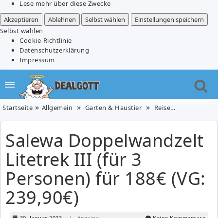
Lese mehr über diese Zwecke
Akzeptieren
Ablehnen
Selbst wählen
Einstellungen speichern
Selbst wählen
Cookie-Richtlinie
Datenschutzerklärung
Impressum
Startseite
Allgemein
Garten & Haustier
Reise/Hotel
Spie
Salewa Doppelwandzelt
Litetrek III (für 3
Personen) für 188€ (VG:
239,90€)
30. Januar 2023
| Anzeige
Keine Kommentare