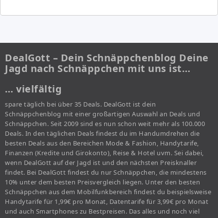
DealGott – Dein Schnäppchenblog Deine
Jagd nach Schnäppchen mit uns ist…
… vielfältig
spare täglich bei über 35 Deals. DealGott ist dein
Schnäppchenblog mit einer großartigen Auswahl an Deals und
Schnäppchen. Seit 2009 sind es nun schon weit mehr als 100.000
Deals. In den täglichen Deals findest du im Handumdrehen die
besten Deals aus den Bereichen Mode & Fashion, Handytarife,
Finanzen (Kredite und Girokonto), Reise & Hotel uvm. Sei dabei,
wenn DealGott auf der Jagd ist und den nächsten Preisknaller
findet. Bei DealGott findest du nur Schnäppchen, die mindestens
10% unter dem besten Preisvergleich liegen. Unter den besten
Schnäppchen aus dem Mobilfunkbereich findest du beispielsweise
Handytarife für 1,99€ pro Monat, Datentarife für 3,99€ pro Monat
und auch Smartphones zu Bestpreisen. Das alles und noch viel