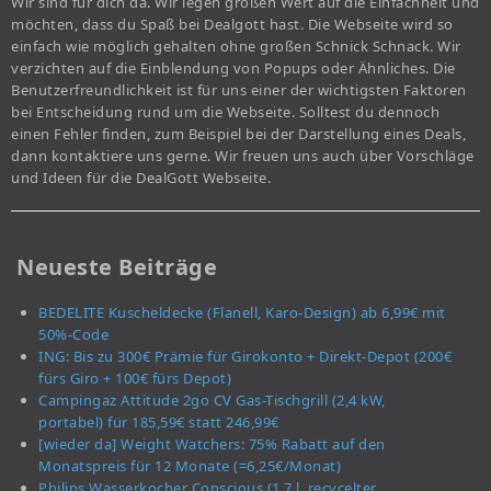
Wir sind für dich da. Wir legen großen Wert auf die Einfachheit und
möchten, dass du Spaß bei Dealgott hast. Die Webseite wird so
einfach wie möglich gehalten ohne großen Schnick Schnack. Wir
verzichten auf die Einblendung von Popups oder Ähnliches. Die
Benutzerfreundlichkeit ist für uns einer der wichtigsten Faktoren
bei Entscheidung rund um die Webseite. Solltest du dennoch
einen Fehler finden, zum Beispiel bei der Darstellung eines Deals,
dann kontaktiere uns gerne. Wir freuen uns auch über Vorschläge
und Ideen für die DealGott Webseite.
Neueste Beiträge
BEDELITE Kuscheldecke (Flanell, Karo-Design) ab 6,99€ mit
50%-Code
ING: Bis zu 300€ Prämie für Girokonto + Direkt-Depot (200€
fürs Giro + 100€ fürs Depot)
Campingaz Attitude 2go CV Gas-Tischgrill (2,4 kW,
portabel) für 185,59€ statt 246,99€
[wieder da] Weight Watchers: 75% Rabatt auf den
Monatspreis für 12 Monate (=6,25€/Monat)
Philips Wasserkocher Conscious (1,7 l, recycelter