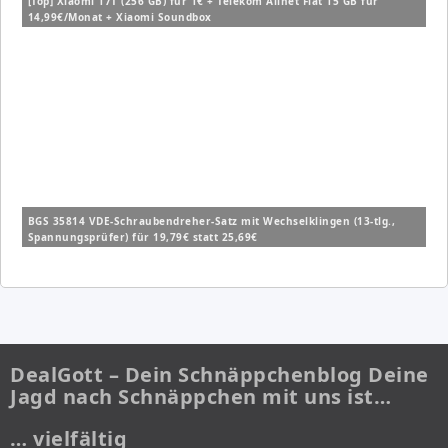
[Top] Xiaomi 17T (256 GB) für 1€ + Telekom Allnet Flat 15 GB für
14,99€/Monat + Xiaomi Soundbox
BGS 35814 VDE-Schraubendreher-Satz mit Wechselklingen (13-tlg.,
Spannungsprüfer) für 19,79€ statt 25,69€
DealGott – Dein Schnäppchenblog Deine
Jagd nach Schnäppchen mit uns ist…
… vielfältig