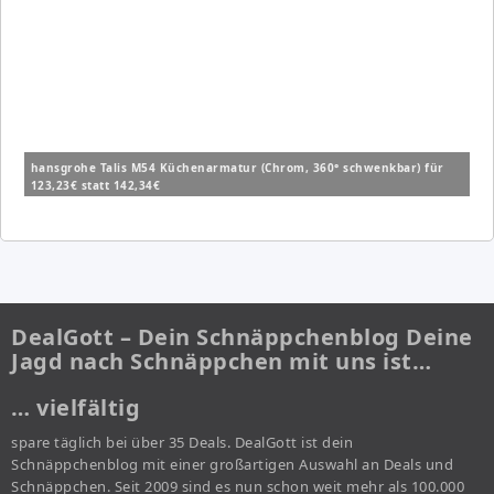
hansgrohe Talis M54 Küchenarmatur (Chrom, 360° schwenkbar) für
123,23€ statt 142,34€
DealGott – Dein Schnäppchenblog Deine
Jagd nach Schnäppchen mit uns ist…
… vielfältig
spare täglich bei über 35 Deals. DealGott ist dein
Schnäppchenblog mit einer großartigen Auswahl an Deals und
Schnäppchen. Seit 2009 sind es nun schon weit mehr als 100.000