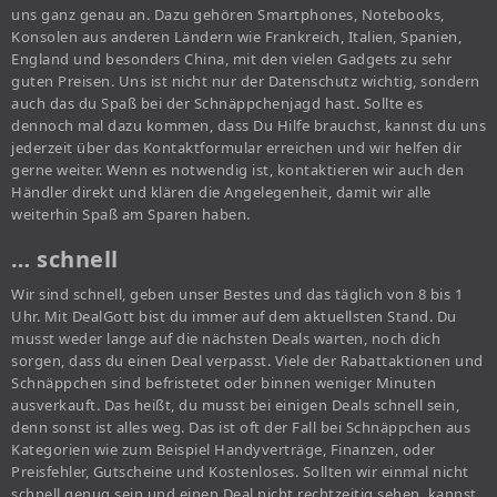
uns ganz genau an. Dazu gehören Smartphones, Notebooks,
Konsolen aus anderen Ländern wie Frankreich, Italien, Spanien,
England und besonders China, mit den vielen Gadgets zu sehr
guten Preisen. Uns ist nicht nur der Datenschutz wichtig, sondern
auch das du Spaß bei der Schnäppchenjagd hast. Sollte es
dennoch mal dazu kommen, dass Du Hilfe brauchst, kannst du uns
jederzeit über das Kontaktformular erreichen und wir helfen dir
gerne weiter. Wenn es notwendig ist, kontaktieren wir auch den
Händler direkt und klären die Angelegenheit, damit wir alle
weiterhin Spaß am Sparen haben.
… schnell
Wir sind schnell, geben unser Bestes und das täglich von 8 bis 1
Uhr. Mit DealGott bist du immer auf dem aktuellsten Stand. Du
musst weder lange auf die nächsten Deals warten, noch dich
sorgen, dass du einen Deal verpasst. Viele der Rabattaktionen und
Schnäppchen sind befristetet oder binnen weniger Minuten
ausverkauft. Das heißt, du musst bei einigen Deals schnell sein,
denn sonst ist alles weg. Das ist oft der Fall bei Schnäppchen aus
Kategorien wie zum Beispiel Handyverträge, Finanzen, oder
Preisfehler, Gutscheine und Kostenloses. Sollten wir einmal nicht
schnell genug sein und einen Deal nicht rechtzeitig sehen, kannst