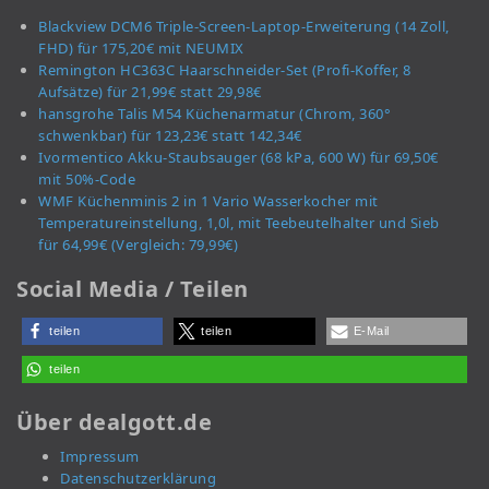
Blackview DCM6 Triple-Screen-Laptop-Erweiterung (14 Zoll,
FHD) für 175,20€ mit NEUMIX
Remington HC363C Haarschneider-Set (Profi-Koffer, 8
Aufsätze) für 21,99€ statt 29,98€
hansgrohe Talis M54 Küchenarmatur (Chrom, 360°
schwenkbar) für 123,23€ statt 142,34€
Ivormentico Akku-Staubsauger (68 kPa, 600 W) für 69,50€
mit 50%-Code
WMF Küchenminis 2 in 1 Vario Wasserkocher mit
Temperatureinstellung, 1,0l, mit Teebeutelhalter und Sieb
für 64,99€ (Vergleich: 79,99€)
Social Media / Teilen
teilen
teilen
E-Mail
teilen
Über dealgott.de
Impressum
Datenschutzerklärung