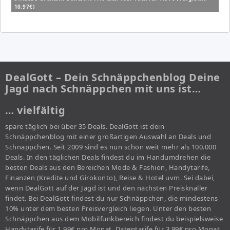
10,97€)
DealGott – Dein Schnäppchenblog Deine
Jagd nach Schnäppchen mit uns ist…
… vielfältig
spare täglich bei über 35 Deals. DealGott ist dein
Schnäppchenblog mit einer großartigen Auswahl an Deals und
Schnäppchen. Seit 2009 sind es nun schon weit mehr als 100.000
Deals. In den täglichen Deals findest du im Handumdrehen die
besten Deals aus den Bereichen Mode & Fashion, Handytarife,
Finanzen (Kredite und Girokonto), Reise & Hotel uvm. Sei dabei,
wenn DealGott auf der Jagd ist und den nächsten Preisknaller
findet. Bei DealGott findest du nur Schnäppchen, die mindestens
10% unter dem besten Preisvergleich liegen. Unter den besten
Schnäppchen aus dem Mobilfunkbereich findest du beispielsweise
Handytarife für 1,99€ pro Monat, Datentarife für 3,99€ pro Monat