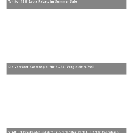
Tchibo: 15% Extra-Rabatt im Summer Sale
Die Verräter Kartenspiel für 5,23€ (Vergleich: 9,79€)
STABILO Dreikant-Buntstift Trio dick 18er Pack für 7,97€ (Vergleich: