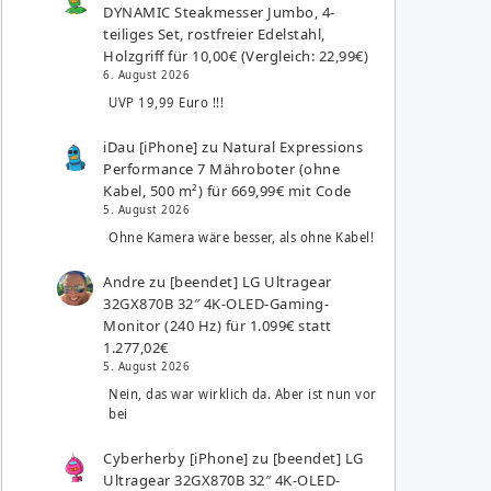
DYNAMIC Steakmesser Jumbo, 4-
teiliges Set, rostfreier Edelstahl,
Holzgriff für 10,00€ (Vergleich: 22,99€)
6. August 2026
UVP 19,99 Euro !!!
iDau [iPhone]
zu
Natural Expressions
Performance 7 Mähroboter (ohne
Kabel, 500 m²) für 669,99€ mit Code
5. August 2026
Ohne Kamera wäre besser, als ohne Kabel!
Andre
zu
[beendet] LG Ultragear
32GX870B 32″ 4K-OLED-Gaming-
Monitor (240 Hz) für 1.099€ statt
1.277,02€
5. August 2026
Nein, das war wirklich da. Aber ist nun vor
bei
Cyberherby [iPhone]
zu
[beendet] LG
Ultragear 32GX870B 32″ 4K-OLED-