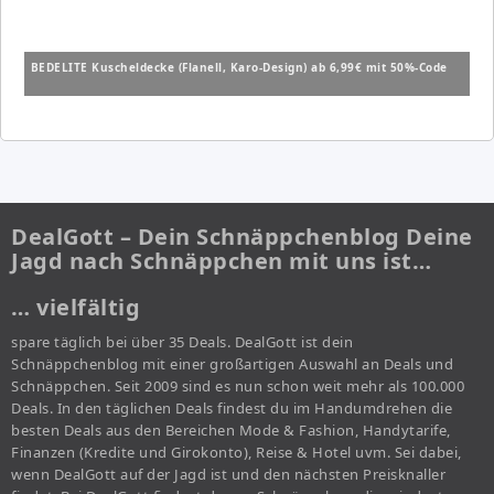
BEDELITE Kuscheldecke (Flanell, Karo-Design) ab 6,99€ mit 50%-Code
DealGott – Dein Schnäppchenblog Deine
Jagd nach Schnäppchen mit uns ist…
… vielfältig
spare täglich bei über 35 Deals. DealGott ist dein
Schnäppchenblog mit einer großartigen Auswahl an Deals und
Schnäppchen. Seit 2009 sind es nun schon weit mehr als 100.000
Deals. In den täglichen Deals findest du im Handumdrehen die
besten Deals aus den Bereichen Mode & Fashion, Handytarife,
Finanzen (Kredite und Girokonto), Reise & Hotel uvm. Sei dabei,
wenn DealGott auf der Jagd ist und den nächsten Preisknaller