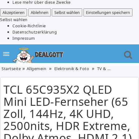
Lese mehr über diese Zwecke
Akzeptieren
Ablehnen
Selbst wählen
Einstellungen speichern
Selbst wählen
Cookie-Richtlinie
Datenschutzerklärung
Impressum
Startseite
Allgemein
Elektronik & Foto
TV & Video
TCL 65C
TCL 65C935X2 QLED
Mini LED-Fernseher (65
Zoll, 144Hz, 4K UHD,
2500nits, HDR Extreme,
Dolby Atmos, HDMI 2.1)