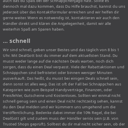
auch das du Spaß bei der Schnäppchenjagd hast. Sollte es
dennoch mal dazu kommen, dass Du Hilfe brauchst, kannst du uns
jederzeit über das Kontaktformular erreichen und wir helfen dir
gerne weiter. Wenn es notwendig ist, kontaktieren wir auch den
Händler direkt und klären die Angelegenheit, damit wir alle
weiterhin Spaß am Sparen haben.
… schnell
Wir sind schnell, geben unser Bestes und das täglich von 8 bis 1
Uhr. Mit DealGott bist du immer auf dem aktuellsten Stand. Du
musst weder lange auf die nächsten Deals warten, noch dich
sorgen, dass du einen Deal verpasst. Viele der Rabattaktionen und
Schnäppchen sind befristetet oder binnen weniger Minuten
ausverkauft. Das heißt, du musst bei einigen Deals schnell sein,
denn sonst ist alles weg. Das ist oft der Fall bei Schnäppchen aus
Kategorien wie zum Beispiel Handyverträge, Finanzen, oder
Preisfehler, Gutscheine und Kostenloses. Sollten wir einmal nicht
schnell genug sein und einen Deal nicht rechtzeitig sehen, kannst
du den Deal melden und wir kümmern uns umgehend um die
Veröffentlichung. Bedenke dabei immer die 10% Regel, die bei
DealGott gilt und zudem muss der Händler seriös sein (z.B. von
Trusted Shops geprüft). Solltest du dir mal nicht sicher sein, ob der