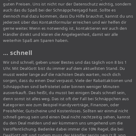
guten Preisen. Uns ist nicht nur der Datenschutz wichtig, sondern
auch das du Spaß bei der Schnäppchenjagd hast. Sollte es
dennoch mal dazu kommen, dass Du Hilfe brauchst, kannst du uns
jederzeit über das Kontaktformular erreichen und wir helfen dir
gerne weiter. Wenn es notwendig ist, kontaktieren wir auch den
Händler direkt und klären die Angelegenheit, damit wir alle
weiterhin Spaß am Sparen haben.
… schnell
Wir sind schnell, geben unser Bestes und das täglich von 8 bis 1
Uhr. Mit DealGott bist du immer auf dem aktuellsten Stand. Du
musst weder lange auf die nächsten Deals warten, noch dich
sorgen, dass du einen Deal verpasst. Viele der Rabattaktionen und
Schnäppchen sind befristetet oder binnen weniger Minuten
ausverkauft. Das heißt, du musst bei einigen Deals schnell sein,
denn sonst ist alles weg. Das ist oft der Fall bei Schnäppchen aus
Kategorien wie zum Beispiel Handyverträge, Finanzen, oder
Preisfehler, Gutscheine und Kostenloses. Sollten wir einmal nicht
schnell genug sein und einen Deal nicht rechtzeitig sehen, kannst
du den Deal melden und wir kümmern uns umgehend um die
Veröffentlichung. Bedenke dabei immer die 10% Regel, die bei
DealGott gilt und zudem muss der Händler seriös sein (z.B. von