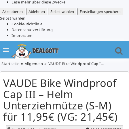
Lese mehr über diese Zwecke
Akzeptieren
Ablehnen
Selbst wählen
Einstellungen speichern
Selbst wählen
Cookie-Richtlinie
Datenschutzerklärung
Impressum
Startseite
Allgemein
VAUDE Bike Windproof Cap III – Helm Unterziehmütze (S-M) für 11,95€ (VG: 21,45€)
VAUDE Bike Windproof
Cap III – Helm
Unterziehmütze (S-M)
für 11,95€ (VG: 21,45€)
16. März 2023
| Anzeige
Keine Kommentare