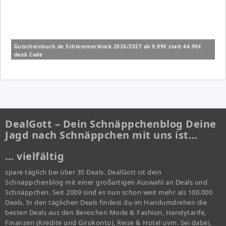
Gutscheinbuch.de Schlemmerblock 2026/2027 ab 9,99€ statt 44,90€
dank Code
DealGott – Dein Schnäppchenblog Deine
Jagd nach Schnäppchen mit uns ist…
… vielfältig
spare täglich bei über 35 Deals. DealGott ist dein
Schnäppchenblog mit einer großartigen Auswahl an Deals und
Schnäppchen. Seit 2009 sind es nun schon weit mehr als 100.000
Deals. In den täglichen Deals findest du im Handumdrehen die
besten Deals aus den Bereichen Mode & Fashion, Handytarife,
Finanzen (Kredite und Girokonto), Reise & Hotel uvm. Sei dabei,