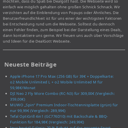
möchten, dass du Spaß bei Dealgott hast. Die Webseite wird so
einfach wie möglich gehalten ohne großen Schnick Schnack. Wir
verzichten auf die Einblendung von Popups oder Ähnliches. Die
Benutzerfreundlichkeit ist für uns einer der wichtigsten Faktoren
bei Entscheidung rund um die Webseite. Solltest du dennoch
einen Fehler finden, zum Beispiel bei der Darstellung eines Deals,
dann kontaktiere uns gerne. Wir freuen uns auch über Vorschläge
und Ideen für die DealGott Webseite.
Neueste Beiträge
Apple iPhone 17 Pro Max (256 GB) für 39€ + Doppelkarte:
o2 Mobile Unlimited L + o2 Mobile Unlimited M für
59,98€/Monat
DJI Neo 2 Fly More Combo (RC-N3) für 309,00€ (Vergleich:
359,00€)
MUWO „Spin“ Premium Indoor-Tischtennisplatte (grün) für
nur 99,99€ (Vergleich: 289,99€)
Tefal OptiGrill 4in1 (GC776D10) mit Backschale & BBQ-
Funktion für 184,98€ (Vergleich: 249,99€)
[nur heute] Galeria: 20 % Rabatt auf das gesamte Sport-