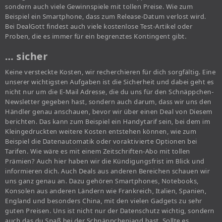
sondern auch viele Gewinnspiele mit tollen Preise. Wie zum
Beispiel ein Smartphone, dass zum Release-Datum verlost wird.
Bei DealGott findest auch viele kostenlose Test-Artikel oder
Proben, die es immer für ein begrenztes Kontingent gibt.
… sicher
Keine versteckte Kosten, wir recherchieren für dich sorgfältig. Eine
unserer wichtigsten Aufgaben ist die Sicherheit und dabei geht es
nicht nur um die E-Mail Adresse, die du uns für den Schnäppchen-
Newsletter gegeben hast, sondern auch darum, dass wir uns den
Händler genau anschauen, bevor wir über einen Deal von Diesem
berichten. Das kann zum Beispiel ein Handytarif sein, bei dem im
Kleingedruckten weitere Kosten entstehen können, wie zum
Beispiel die Datenautomatik oder voraktivierte Optionen bei
Tarifen. Wie wäre es mit einem Zeitschriften-Abo mit tollen
Prämien? Auch hier haben wir die Kündigungsfrist im Blick und
informieren dich. Auch Deals aus anderen Bereichen schauen wir
uns ganz genau an. Dazu gehören Smartphones, Notebooks,
Konsolen aus anderen Ländern wie Frankreich, Italien, Spanien,
England und besonders China, mit den vielen Gadgets zu sehr
guten Preisen. Uns ist nicht nur der Datenschutz wichtig, sondern
auch das du Spaß bei der Schnäppchenjagd hast. Sollte es