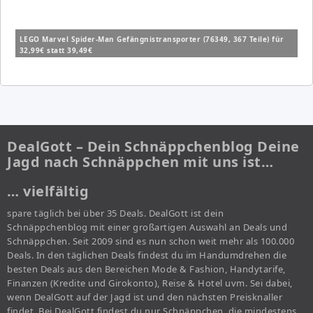
LEGO Marvel Spider-Man Gefängnistransporter (76349, 367 Teile) für
32,99€ statt 39,49€
DealGott – Dein Schnäppchenblog Deine
Jagd nach Schnäppchen mit uns ist…
… vielfältig
spare täglich bei über 35 Deals. DealGott ist dein
Schnäppchenblog mit einer großartigen Auswahl an Deals und
Schnäppchen. Seit 2009 sind es nun schon weit mehr als 100.000
Deals. In den täglichen Deals findest du im Handumdrehen die
besten Deals aus den Bereichen Mode & Fashion, Handytarife,
Finanzen (Kredite und Girokonto), Reise & Hotel uvm. Sei dabei,
wenn DealGott auf der Jagd ist und den nächsten Preisknaller
findet. Bei DealGott findest du nur Schnäppchen, die mindestens