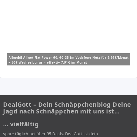
Allmobil Allnet Flat Power 60: 60 GB im Vodafone-Netz für 9,99€/Monat
+ 50€ Wechselbonus = effektiv 7,91€ im Monat
DealGott – Dein Schnäppchenblog Deine
Jagd nach Schnäppchen mit uns ist…
… vielfältig
spare täglich bei über 35 Deals. DealGott ist dein