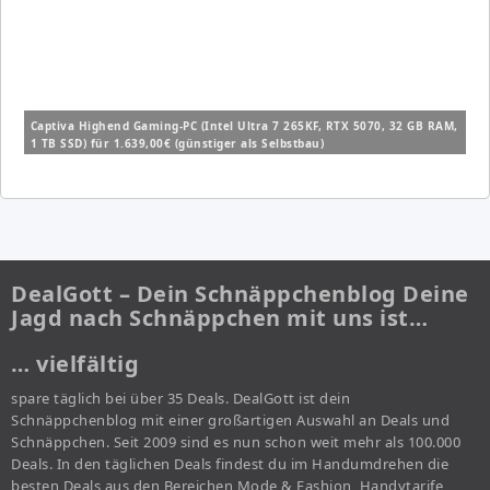
Captiva Highend Gaming-PC (Intel Ultra 7 265KF, RTX 5070, 32 GB RAM,
1 TB SSD) für 1.639,00€ (günstiger als Selbstbau)
DealGott – Dein Schnäppchenblog Deine
Jagd nach Schnäppchen mit uns ist…
… vielfältig
spare täglich bei über 35 Deals. DealGott ist dein
Schnäppchenblog mit einer großartigen Auswahl an Deals und
Schnäppchen. Seit 2009 sind es nun schon weit mehr als 100.000
Deals. In den täglichen Deals findest du im Handumdrehen die
besten Deals aus den Bereichen Mode & Fashion, Handytarife,