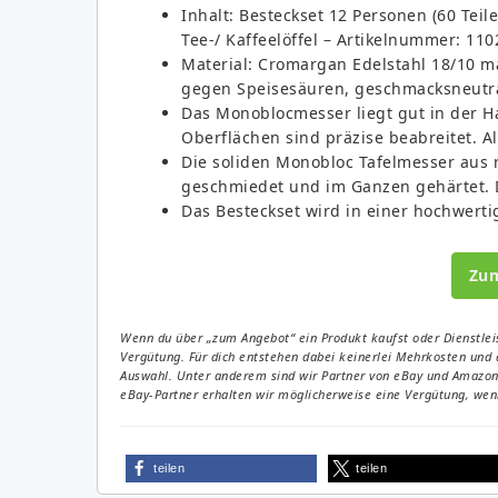
Inhalt: Besteckset 12 Personen (60 Teil
Tee-/ Kaffeelöffel – Artikelnummer: 11
Material: Cromargan Edelstahl 18/10 ma
gegen Speisesäuren, geschmacksneutra
Das Monoblocmesser liegt gut in der 
Oberflächen sind präzise beabreitet. Al
Die soliden Monobloc Tafelmesser aus 
geschmiedet und im Ganzen gehärtet. D
Das Besteckset wird in einer hochwertig
Zu
Wenn du über „zum Angebot“ ein Produkt kaufst oder Dienstleis
Vergütung. Für dich entstehen dabei keinerlei Mehrkosten und 
Auswahl. Unter anderem sind wir Partner von eBay und Amazon. 
eBay-Partner erhalten wir möglicherweise eine Vergütung, wenn
teilen
teilen