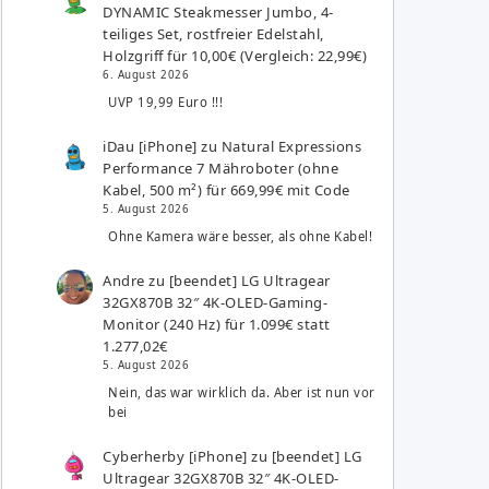
DYNAMIC Steakmesser Jumbo, 4-
teiliges Set, rostfreier Edelstahl,
Holzgriff für 10,00€ (Vergleich: 22,99€)
6. August 2026
UVP 19,99 Euro !!!
iDau [iPhone]
zu
Natural Expressions
Performance 7 Mähroboter (ohne
Kabel, 500 m²) für 669,99€ mit Code
5. August 2026
Ohne Kamera wäre besser, als ohne Kabel!
Andre
zu
[beendet] LG Ultragear
32GX870B 32″ 4K-OLED-Gaming-
Monitor (240 Hz) für 1.099€ statt
1.277,02€
5. August 2026
Nein, das war wirklich da. Aber ist nun vor
bei
Cyberherby [iPhone]
zu
[beendet] LG
Ultragear 32GX870B 32″ 4K-OLED-