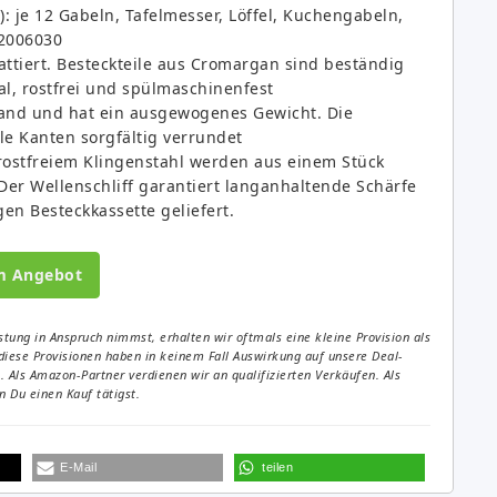
e): je 12 Gabeln, Tafelmesser, Löffel, Kuchengabeln,
02006030
ttiert. Besteckteile aus Cromargan sind beständig
l, rostfrei und spülmaschinenfest
Hand und hat ein ausgewogenes Gewicht. Die
le Kanten sorgfältig verrundet
rostfreiem Klingenstahl werden aus einem Stück
er Wellenschliff garantiert langanhaltende Schärfe
en Besteckkassette geliefert.
m Angebot
tung in Anspruch nimmst, erhalten wir oftmals eine kleine Provision als
diese Provisionen haben in keinem Fall Auswirkung auf unsere Deal-
Als Amazon-Partner verdienen wir an qualifizierten Verkäufen. Als
 Du einen Kauf tätigst.
E-Mail
teilen