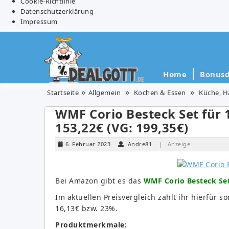
Cookie-Richtlinie
Datenschutzerklärung
Impressum
Home
Bonusd
Startseite
Allgemein
Kochen & Essen
Küche, H
WMF Corio Besteck Set für 1
153,22€ (VG: 199,35€)
6. Februar 2023
Andre81
| Anzeige
Bei Amazon gibt es das
WMF Corio Besteck Set 
Im aktuellen Preisvergleich zahlt ihr hierfür s
16,13€ bzw. 23%.
Produktmerkmale: