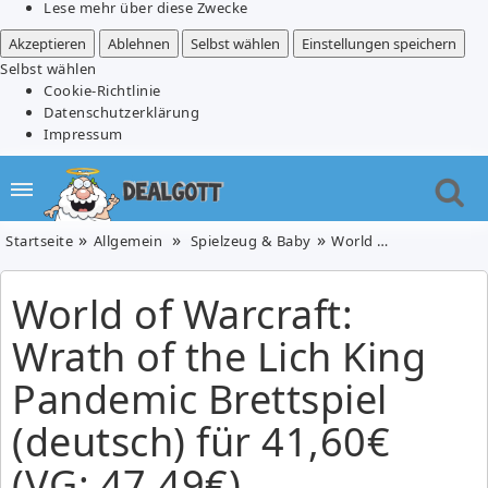
Lese mehr über diese Zwecke
Akzeptieren
Ablehnen
Selbst wählen
Einstellungen speichern
Selbst wählen
Cookie-Richtlinie
Datenschutzerklärung
Impressum
Startseite
Allgemein
Spielzeug & Baby
World of Warcraft: Wrath of the Lich King Pandemic Brettspiel (deutsch) für 41,60€ (VG: 47,49€)
World of Warcraft:
Wrath of the Lich King
Pandemic Brettspiel
(deutsch) für 41,60€
(VG: 47,49€)