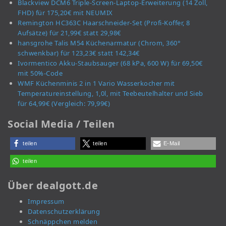
Blackview DCM6 Triple-Screen-Laptop-Erweiterung (14 Zoll,
FHD) für 175,20€ mit NEUMIX
Remington HC363C Haarschneider-Set (Profi-Koffer, 8
Aufsätze) für 21,99€ statt 29,98€
hansgrohe Talis M54 Küchenarmatur (Chrom, 360°
schwenkbar) für 123,23€ statt 142,34€
Ivormentico Akku-Staubsauger (68 kPa, 600 W) für 69,50€
mit 50%-Code
WMF Küchenminis 2 in 1 Vario Wasserkocher mit
Temperatureinstellung, 1,0l, mit Teebeutelhalter und Sieb
für 64,99€ (Vergleich: 79,99€)
Social Media / Teilen
teilen
teilen
E-Mail
teilen
Über dealgott.de
Impressum
Datenschutzerklärung
Schnäppchen melden