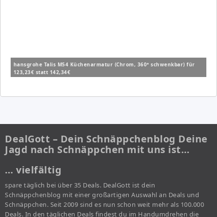
hansgrohe Talis M54 Küchenarmatur (Chrom, 360° schwenkbar) für
123,23€ statt 142,34€
DealGott – Dein Schnäppchenblog Deine
Jagd nach Schnäppchen mit uns ist…
… vielfältig
spare täglich bei über 35 Deals. DealGott ist dein
Schnäppchenblog mit einer großartigen Auswahl an Deals und
Schnäppchen. Seit 2009 sind es nun schon weit mehr als 100.000
Deals. In den täglichen Deals findest du im Handumdrehen die