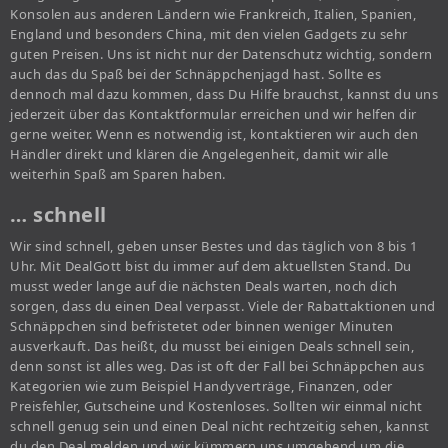
Konsolen aus anderen Ländern wie Frankreich, Italien, Spanien,
England und besonders China, mit den vielen Gadgets zu sehr
guten Preisen. Uns ist nicht nur der Datenschutz wichtig, sondern
auch das du Spaß bei der Schnäppchenjagd hast. Sollte es
dennoch mal dazu kommen, dass Du Hilfe brauchst, kannst du uns
jederzeit über das Kontaktformular erreichen und wir helfen dir
gerne weiter. Wenn es notwendig ist, kontaktieren wir auch den
Händler direkt und klären die Angelegenheit, damit wir alle
weiterhin Spaß am Sparen haben.
… schnell
Wir sind schnell, geben unser Bestes und das täglich von 8 bis 1
Uhr. Mit DealGott bist du immer auf dem aktuellsten Stand. Du
musst weder lange auf die nächsten Deals warten, noch dich
sorgen, dass du einen Deal verpasst. Viele der Rabattaktionen und
Schnäppchen sind befristetet oder binnen weniger Minuten
ausverkauft. Das heißt, du musst bei einigen Deals schnell sein,
denn sonst ist alles weg. Das ist oft der Fall bei Schnäppchen aus
Kategorien wie zum Beispiel Handyverträge, Finanzen, oder
Preisfehler, Gutscheine und Kostenloses. Sollten wir einmal nicht
schnell genug sein und einen Deal nicht rechtzeitig sehen, kannst
du den Deal melden und wir kümmern uns umgehend um die