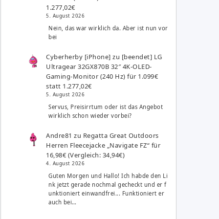
1.277,02€
5. August 2026
Nein, das war wirklich da. Aber ist nun vor
bei
Cyberherby [iPhone]
zu
[beendet] LG
Ultragear 32GX870B 32″ 4K-OLED-
Gaming-Monitor (240 Hz) für 1.099€
statt 1.277,02€
5. August 2026
Servus, Preisirrtum oder ist das Angebot
wirklich schon wieder vorbei?
Andre81
zu
Regatta Great Outdoors
Herren Fleecejacke „Navigate FZ“ für
16,98€ (Vergleich: 34,94€)
4. August 2026
Guten Morgen und Hallo! Ich habde den Li
nk jetzt gerade nochmal gecheckt und er f
unktioniert einwandfrei... Funktioniert er
auch bei…