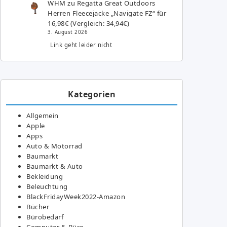
WHM
zu
Regatta Great Outdoors
Herren Fleecejacke „Navigate FZ“ für
16,98€ (Vergleich: 34,94€)
3. August 2026
Link geht leider nicht
Kategorien
Allgemein
Apple
Apps
Auto & Motorrad
Baumarkt
Baumarkt & Auto
Bekleidung
Beleuchtung
BlackFridayWeek2022-Amazon
Bücher
Bürobedarf
Computer & Büro