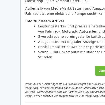
(sonst zzgl. 3,99€ Versand unter 39€).
Außerhalb von MediaMarkt/Saturn und Amazon f
Fahrrad etc. eine elektrische Pumpe sucht, kan
Info zu diesem Artikel
Leistungsstarker und präzise einstellba
von Fahrrad-, Motorad-, Autoreifen und
5 verschiedene voreingestellte Luftdru
Ausgestattet mit digitaler Anzeige um
Dank kompakter bauweise der perfekte 
Schnell und unkompliziert aufladbar üb
Stunden
Zu
Wenn du über „zum Angebot“ ein Produkt kaufst oder Dienstleis
Vergütung. Für dich entstehen dabei keinerlei Mehrkosten und 
Auswahl. Unter anderem sind wir Partner von eBay und Amazon. 
eBay-Partner erhalten wir möglicherweise eine Vergütung, wenn