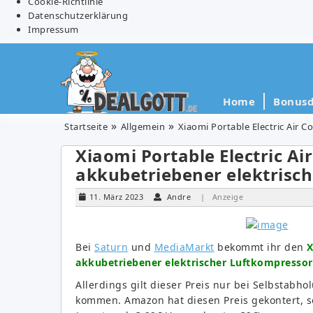
Cookie-Richtlinie
Datenschutzerklärung
Impressum
Home
Bonusd
Startseite
Allgemein
Xiaomi Portable Electric Air 
Xiaomi Portable Electric A
akkubetriebener elektrisch
11. März 2023
Andre
| Anzeige
Bei
Saturn
und
MediaMarkt
bekommt ihr den
X
akkubetriebener elektrischer Luftkompressor 
Allerdings gilt dieser Preis nur bei Selbstabh
kommen. Amazon hat diesen Preis gekontert, s