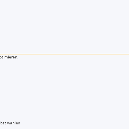
ptimieren.
lbst wählen