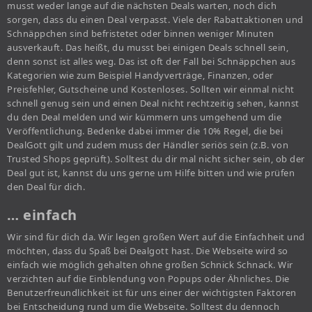
musst weder lange auf die nächsten Deals warten, noch dich
sorgen, dass du einen Deal verpasst. Viele der Rabattaktionen und
Schnäppchen sind befristetet oder binnen weniger Minuten
ausverkauft. Das heißt, du musst bei einigen Deals schnell sein,
denn sonst ist alles weg. Das ist oft der Fall bei Schnäppchen aus
Kategorien wie zum Beispiel Handyverträge, Finanzen, oder
Preisfehler, Gutscheine und Kostenloses. Sollten wir einmal nicht
schnell genug sein und einen Deal nicht rechtzeitig sehen, kannst
du den Deal melden und wir kümmern uns umgehend um die
Veröffentlichung. Bedenke dabei immer die 10% Regel, die bei
DealGott gilt und zudem muss der Händler seriös sein (z.B. von
Trusted Shops geprüft). Solltest du dir mal nicht sicher sein, ob der
Deal gut ist, kannst du uns gerne um Hilfe bitten und wie prüfen
den Deal für dich.
… einfach
Wir sind für dich da. Wir legen großen Wert auf die Einfachheit und
möchten, dass du Spaß bei Dealgott hast. Die Webseite wird so
einfach wie möglich gehalten ohne großen Schnick Schnack. Wir
verzichten auf die Einblendung von Popups oder Ähnliches. Die
Benutzerfreundlichkeit ist für uns einer der wichtigsten Faktoren
bei Entscheidung rund um die Webseite. Solltest du dennoch