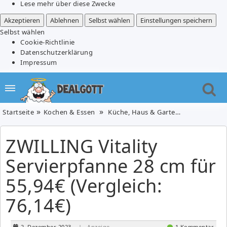
Lese mehr über diese Zwecke
Akzeptieren
Ablehnen
Selbst wählen
Einstellungen speichern
Selbst wählen
Cookie-Richtlinie
Datenschutzerklärung
Impressum
Startseite
Kochen & Essen
Küche, Haus & Garten
ZWILLING Vi
ZWILLING Vitality
Servierpfanne 28 cm für
55,94€ (Vergleich:
76,14€)
2. Dezember 2023
| Anzeige
1 Kommentar