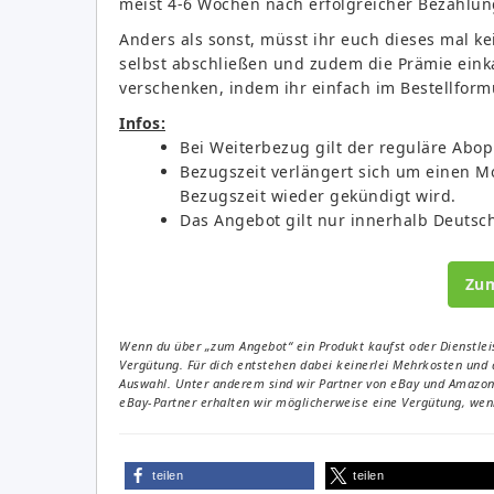
meist 4-6 Wochen nach erfolgreicher Bezahlu
Anders als sonst, müsst ihr euch dieses mal k
selbst abschließen und zudem die Prämie einka
verschenken, indem ihr einfach im Bestellform
Infos:
Bei Weiterbezug gilt der reguläre Abopr
Bezugszeit verlängert sich um einen M
Bezugszeit wieder gekündigt wird.
Das Angebot gilt nur innerhalb Deutsch
Zu
Wenn du über „zum Angebot“ ein Produkt kaufst oder Dienstleis
Vergütung. Für dich entstehen dabei keinerlei Mehrkosten und 
Auswahl. Unter anderem sind wir Partner von eBay und Amazon. 
eBay-Partner erhalten wir möglicherweise eine Vergütung, wenn
teilen
teilen