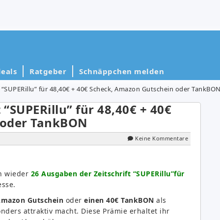
eals
Ratgeber
Schnäppchen melden
t “SUPERillu” für 48,40€ + 40€ Scheck, Amazon Gutschein oder TankBO
 “SUPERillu” für 48,40€ + 40€
 oder TankBON
Keine Kommentare
n wieder
26 Ausgaben der Zeitschrift “SUPERillu”für
esse.
€ Amazon Gutschein
oder
einen 40€ TankBON
als
ders attraktiv macht. Diese Prämie erhaltet ihr