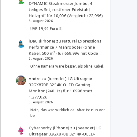
DYNAMIC Steakmesser Jumbo, 4-
teiliges Set, rostfreier Edelstahl,
Holzgriff für 10,00€ (Vergleich: 22,99€)
6. August 2026
UVP 19,99 Euro !!!
iDau [iPhone]
zu
Natural Expressions
Performance 7 Mähroboter (ohne
Kabel, 500 m²) für 669,99€ mit Code
5. August 2026
Ohne Kamera wäre besser, als ohne Kabel!
Andre
zu
[beendet] LG Ultragear
32GX870B 32″ 4K-OLED-Gaming-
Monitor (240 Hz) für 1.099€ statt
1.277,02€
5. August 2026
Nein, das war wirklich da. Aber ist nun vor
bei
Cyberherby [iPhone]
zu
[beendet] LG
Ultragear 32GX870B 32″ 4K-OLED-