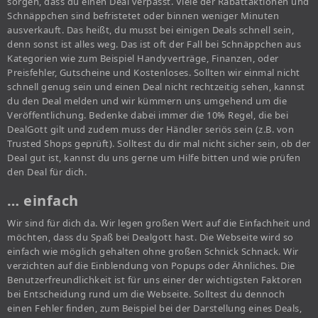
sorgen, dass du einen Deal verpasst. Viele der Rabattaktionen und
Schnäppchen sind befristetet oder binnen weniger Minuten
ausverkauft. Das heißt, du musst bei einigen Deals schnell sein,
denn sonst ist alles weg. Das ist oft der Fall bei Schnäppchen aus
Kategorien wie zum Beispiel Handyverträge, Finanzen, oder
Preisfehler, Gutscheine und Kostenloses. Sollten wir einmal nicht
schnell genug sein und einen Deal nicht rechtzeitig sehen, kannst
du den Deal melden und wir kümmern uns umgehend um die
Veröffentlichung. Bedenke dabei immer die 10% Regel, die bei
DealGott gilt und zudem muss der Händler seriös sein (z.B. von
Trusted Shops geprüft). Solltest du dir mal nicht sicher sein, ob der
Deal gut ist, kannst du uns gerne um Hilfe bitten und wie prüfen
den Deal für dich.
… einfach
Wir sind für dich da. Wir legen großen Wert auf die Einfachheit und
möchten, dass du Spaß bei Dealgott hast. Die Webseite wird so
einfach wie möglich gehalten ohne großen Schnick Schnack. Wir
verzichten auf die Einblendung von Popups oder Ähnliches. Die
Benutzerfreundlichkeit ist für uns einer der wichtigsten Faktoren
bei Entscheidung rund um die Webseite. Solltest du dennoch
einen Fehler finden, zum Beispiel bei der Darstellung eines Deals,