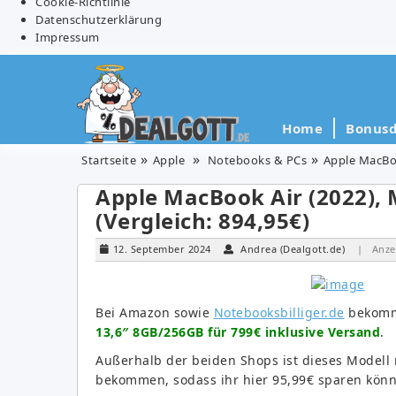
Cookie-Richtlinie
Datenschutzerklärung
Impressum
Home
Bonusd
Startseite
Apple
Notebooks & PCs
Apple MacBoo
Apple MacBook Air (2022), 
(Vergleich: 894,95€)
12. September 2024
Andrea (Dealgott.de)
| Anze
Bei Amazon sowie
Notebooksbilliger.de
bekomm
13,6″ 8GB/256GB für 799€ inklusive Versand
.
Außerhalb der beiden Shops ist dieses Modell
bekommen, sodass ihr hier 95,99€ sparen könnt