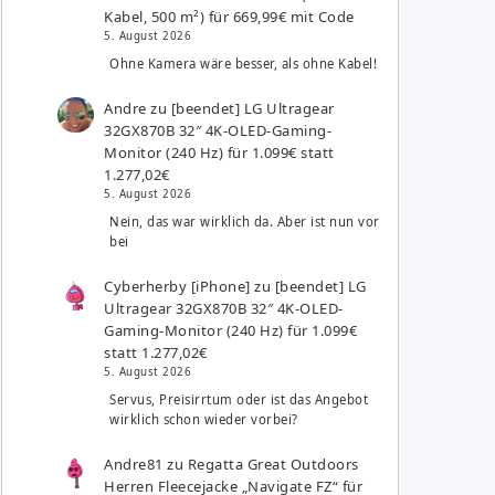
Kabel, 500 m²) für 669,99€ mit Code
5. August 2026
Ohne Kamera wäre besser, als ohne Kabel!
Andre
zu
[beendet] LG Ultragear
32GX870B 32″ 4K-OLED-Gaming-
Monitor (240 Hz) für 1.099€ statt
1.277,02€
5. August 2026
Nein, das war wirklich da. Aber ist nun vor
bei
Cyberherby [iPhone]
zu
[beendet] LG
Ultragear 32GX870B 32″ 4K-OLED-
Gaming-Monitor (240 Hz) für 1.099€
statt 1.277,02€
5. August 2026
Servus, Preisirrtum oder ist das Angebot
wirklich schon wieder vorbei?
Andre81
zu
Regatta Great Outdoors
Herren Fleecejacke „Navigate FZ“ für