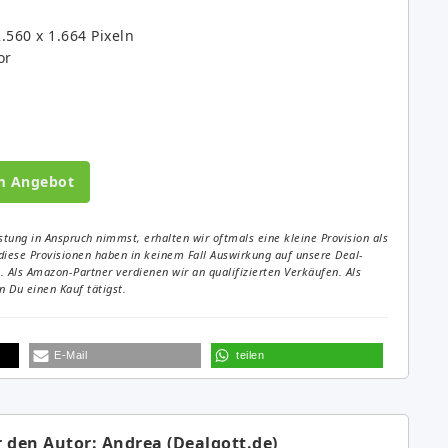
2.560 x 1.664 Pixeln
or
m Angebot
tung in Anspruch nimmst, erhalten wir oftmals eine kleine Provision als
diese Provisionen haben in keinem Fall Auswirkung auf unsere Deal-
Als Amazon-Partner verdienen wir an qualifizierten Verkäufen. Als
 Du einen Kauf tätigst.
E-Mail
teilen
 den Autor: Andrea (Dealgott.de)