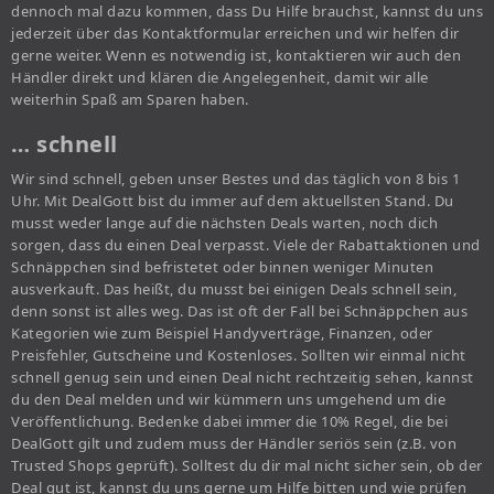
dennoch mal dazu kommen, dass Du Hilfe brauchst, kannst du uns
jederzeit über das Kontaktformular erreichen und wir helfen dir
gerne weiter. Wenn es notwendig ist, kontaktieren wir auch den
Händler direkt und klären die Angelegenheit, damit wir alle
weiterhin Spaß am Sparen haben.
… schnell
Wir sind schnell, geben unser Bestes und das täglich von 8 bis 1
Uhr. Mit DealGott bist du immer auf dem aktuellsten Stand. Du
musst weder lange auf die nächsten Deals warten, noch dich
sorgen, dass du einen Deal verpasst. Viele der Rabattaktionen und
Schnäppchen sind befristetet oder binnen weniger Minuten
ausverkauft. Das heißt, du musst bei einigen Deals schnell sein,
denn sonst ist alles weg. Das ist oft der Fall bei Schnäppchen aus
Kategorien wie zum Beispiel Handyverträge, Finanzen, oder
Preisfehler, Gutscheine und Kostenloses. Sollten wir einmal nicht
schnell genug sein und einen Deal nicht rechtzeitig sehen, kannst
du den Deal melden und wir kümmern uns umgehend um die
Veröffentlichung. Bedenke dabei immer die 10% Regel, die bei
DealGott gilt und zudem muss der Händler seriös sein (z.B. von
Trusted Shops geprüft). Solltest du dir mal nicht sicher sein, ob der
Deal gut ist, kannst du uns gerne um Hilfe bitten und wie prüfen