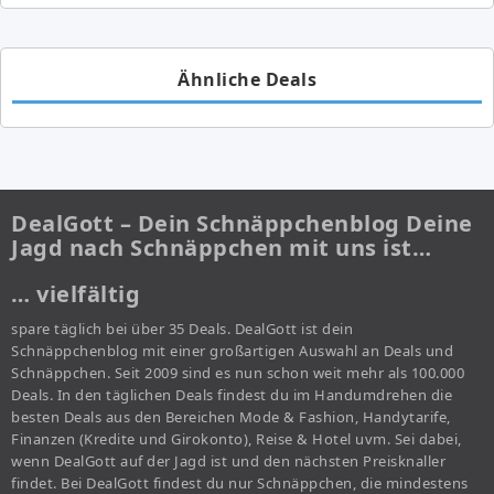
Ähnliche Deals
DealGott – Dein Schnäppchenblog Deine
Jagd nach Schnäppchen mit uns ist…
… vielfältig
spare täglich bei über 35 Deals. DealGott ist dein
Schnäppchenblog mit einer großartigen Auswahl an Deals und
Schnäppchen. Seit 2009 sind es nun schon weit mehr als 100.000
Deals. In den täglichen Deals findest du im Handumdrehen die
besten Deals aus den Bereichen Mode & Fashion, Handytarife,
Finanzen (Kredite und Girokonto), Reise & Hotel uvm. Sei dabei,
wenn DealGott auf der Jagd ist und den nächsten Preisknaller
findet. Bei DealGott findest du nur Schnäppchen, die mindestens