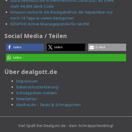
Gutscheinbuch.de Schlemmerblock 2026/2027 ab 9,99€
statt 44,90€ dank Code
Amazon verkürzt die Rückgabefrist: Ab September nur
noch 14 Tage in vielen Kategorien
RENPHO Active Massagepistole für 64,95€
Social Media / Teilen
teilen
teilen
E-Mail
teilen
Über dealgott.de
Impressum
Datenschutzerklärung
Schnäppchen melden
Newsletter
dealhai.de – Deals & Schnäppchen
Viel Spaß bei Dealgott.de - dein Schnäppchenblog!