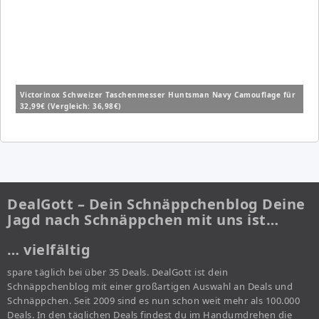
Victorinox Schweizer Taschenmesser Huntsman Navy Camouflage für
32,99€ (Vergleich: 36,98€)
DealGott – Dein Schnäppchenblog Deine
Jagd nach Schnäppchen mit uns ist…
… vielfältig
spare täglich bei über 35 Deals. DealGott ist dein
Schnäppchenblog mit einer großartigen Auswahl an Deals und
Schnäppchen. Seit 2009 sind es nun schon weit mehr als 100.000
Deals. In den täglichen Deals findest du im Handumdrehen die