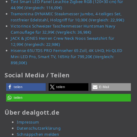
Tint Smart LED Panel Leuchte Zigbee RGB (120×30 cm) für
44,99€ (Vergleich: 116,09€)
Tramontina DYNAMIC Steakmesser Jumbo, 4-teiliges Set,
rostfreier Edelstahl, Holzgriff für 10,00€ (Vergleich: 22,99€)
Victorinox Schweizer Taschenmesser Huntsman Navy
Camouflage für 32,99€ (Vergleich: 36,98€)
JACK & JONES Herren Crew Neck Noos Sweatshirt für
12,99€ (Vergleich: 22,98€)
Hisense 65U7DS PRO Fernseher 65 Zoll, 4K UHD, Hi-QLED
Mini LED Pro, Smart TV, 165Hz für 799,20€ (Vergleich:
898,00€)
Social Media / Teilen
teilen
teilen
E-Mail
teilen
Über dealgott.de
Impressum
Datenschutzerklärung
Schnäppchen melden