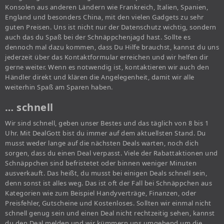
Konsolen aus anderen Ländern wie Frankreich, Italien, Spanien,
England und besonders China, mit den vielen Gadgets zu sehr
guten Preisen. Uns ist nicht nur der Datenschutz wichtig, sondern
auch das du Spaß bei der Schnäppchenjagd hast. Sollte es
dennoch mal dazu kommen, dass Du Hilfe brauchst, kannst du uns
jederzeit über das Kontaktformular erreichen und wir helfen dir
gerne weiter. Wenn es notwendig ist, kontaktieren wir auch den
Händler direkt und klären die Angelegenheit, damit wir alle
weiterhin Spaß am Sparen haben.
… schnell
Wir sind schnell, geben unser Bestes und das täglich von 8 bis 1
Uhr. Mit DealGott bist du immer auf dem aktuellsten Stand. Du
musst weder lange auf die nächsten Deals warten, noch dich
sorgen, dass du einen Deal verpasst. Viele der Rabattaktionen und
Schnäppchen sind befristetet oder binnen weniger Minuten
ausverkauft. Das heißt, du musst bei einigen Deals schnell sein,
denn sonst ist alles weg. Das ist oft der Fall bei Schnäppchen aus
Kategorien wie zum Beispiel Handyverträge, Finanzen, oder
Preisfehler, Gutscheine und Kostenloses. Sollten wir einmal nicht
schnell genug sein und einen Deal nicht rechtzeitig sehen, kannst
du den Deal melden und wir kümmern uns umgehend um die