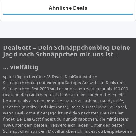
Ähnliche Deals
DealGott – Dein Schnäppchenblog Deine
Jagd nach Schnäppchen mit uns ist…
… vielfältig
spare täglich bei über 35 Deals. DealGott ist dein
Schnäppchenblog mit einer großartigen Auswahl an Deals und
Schnäppchen. Seit 2009 sind es nun schon weit mehr als 100.000
Deals. In den täglichen Deals findest du im Handumdrehen die
besten Deals aus den Bereichen Mode & Fashion, Handytarife,
Finanzen (Kredite und Girokonto), Reise & Hotel uvm. Sei dabei,
wenn DealGott auf der Jagd ist und den nächsten Preisknaller
findet. Bei DealGott findest du nur Schnäppchen, die mindestens
10% unter dem besten Preisvergleich liegen. Unter den besten
Schnäppchen aus dem Mobilfunkbereich findest du beispielsweise