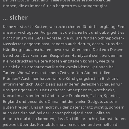
Bei DealGott findest auch viele kostenlose Test-Artikel oder
Proben, die es immer für ein begrenztes Kontingent gibt.
… sicher
Keine versteckte Kosten, wir recherchieren für dich sorgfältig. Eine
unserer wichtigsten Aufgaben ist die Sicherheit und dabei geht es
nicht nur um die E-Mail Adresse, die du uns für den Schnäppchen-
Newsletter gegeben hast, sondern auch darum, dass wir uns den
Händler genau anschauen, bevor wir über einen Deal von Diesem
berichten. Das kann zum Beispiel ein Handytarif sein, bei dem im
Kleingedruckten weitere Kosten entstehen können, wie zum
Beispiel die Datenautomatik oder voraktivierte Optionen bei
Tarifen. Wie wäre es mit einem Zeitschriften-Abo mit tollen
Prämien? Auch hier haben wir die Kündigungsfrist im Blick und
informieren dich. Auch Deals aus anderen Bereichen schauen wir
uns ganz genau an. Dazu gehören Smartphones, Notebooks,
Konsolen aus anderen Ländern wie Frankreich, Italien, Spanien,
England und besonders China, mit den vielen Gadgets zu sehr
guten Preisen. Uns ist nicht nur der Datenschutz wichtig, sondern
auch das du Spaß bei der Schnäppchenjagd hast. Sollte es
dennoch mal dazu kommen, dass Du Hilfe brauchst, kannst du uns
jederzeit über das Kontaktformular erreichen und wir helfen dir