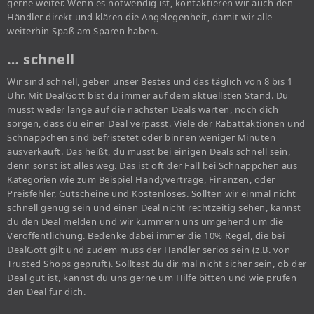
gerne weiter. Wenn es notwendig ist, kontaktieren wir auch den
Händler direkt und klären die Angelegenheit, damit wir alle
weiterhin Spaß am Sparen haben.
… schnell
Wir sind schnell, geben unser Bestes und das täglich von 8 bis 1
Uhr. Mit DealGott bist du immer auf dem aktuellsten Stand. Du
musst weder lange auf die nächsten Deals warten, noch dich
sorgen, dass du einen Deal verpasst. Viele der Rabattaktionen und
Schnäppchen sind befristetet oder binnen weniger Minuten
ausverkauft. Das heißt, du musst bei einigen Deals schnell sein,
denn sonst ist alles weg. Das ist oft der Fall bei Schnäppchen aus
Kategorien wie zum Beispiel Handyverträge, Finanzen, oder
Preisfehler, Gutscheine und Kostenloses. Sollten wir einmal nicht
schnell genug sein und einen Deal nicht rechtzeitig sehen, kannst
du den Deal melden und wir kümmern uns umgehend um die
Veröffentlichung. Bedenke dabei immer die 10% Regel, die bei
DealGott gilt und zudem muss der Händler seriös sein (z.B. von
Trusted Shops geprüft). Solltest du dir mal nicht sicher sein, ob der
Deal gut ist, kannst du uns gerne um Hilfe bitten und wie prüfen
den Deal für dich.