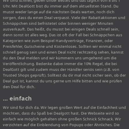
Wir sind schnell, geben unser Bestes und das täglich von 8 bis 1
Uhr. Mit DealGott bist du immer auf dem aktuellsten Stand. Du
musst weder lange auf die nächsten Deals warten, noch dich
sorgen, dass du einen Deal verpasst. Viele der Rabattaktionen und
Schnäppchen sind befristetet oder binnen weniger Minuten
ausverkauft. Das heißt, du musst bei einigen Deals schnell sein,
denn sonst ist alles weg. Das ist oft der Fall bei Schnäppchen aus
Kategorien wie zum Beispiel Handyverträge, Finanzen, oder
Preisfehler, Gutscheine und Kostenloses. Sollten wir einmal nicht
schnell genug sein und einen Deal nicht rechtzeitig sehen, kannst
du den Deal melden und wir kümmern uns umgehend um die
Veröffentlichung. Bedenke dabei immer die 10% Regel, die bei
DealGott gilt und zudem muss der Händler seriös sein (z.B. von
Trusted Shops geprüft). Solltest du dir mal nicht sicher sein, ob der
Deal gut ist, kannst du uns gerne um Hilfe bitten und wie prüfen
den Deal für dich.
… einfach
Wir sind für dich da. Wir legen großen Wert auf die Einfachheit und
möchten, dass du Spaß bei Dealgott hast. Die Webseite wird so
einfach wie möglich gehalten ohne großen Schnick Schnack. Wir
verzichten auf die Einblendung von Popups oder Ähnliches. Die