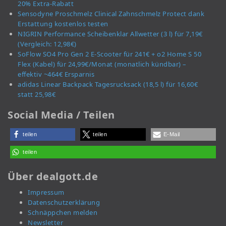
20% Extra-Rabatt
Sensodyne Proschmelz Clinical Zahnschmelz Protect dank
Erstattung kostenlos testen
NIGRIN Performance Scheibenklar Allwetter (3 l) für 7,19€
(Vergleich: 12,98€)
SoFlow SO4 Pro Gen 2 E-Scooter für 241€ + o2 Home S 50
Flex (Kabel) für 24,99€/Monat (monatlich kündbar) –
effektiv ~464€ Ersparnis
adidas Linear Backpack Tagesrucksack (18,5 l) für 16,60€
statt 25,98€
Social Media / Teilen
teilen
teilen
E-Mail
teilen
Über dealgott.de
Impressum
Datenschutzerklärung
Schnäppchen melden
Newsletter