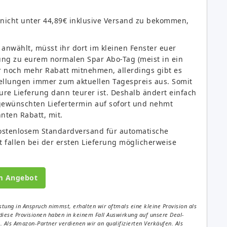
 nicht unter 44,89€ inklusive Versand zu bekommen,
anwählt, müsst ihr dort im kleinen Fenster euer
ng zu eurem normalen Spar Abo-Tag (meist in ein
r noch mehr Rabatt mitnehmen, allerdings gibt es
tellungen immer zum aktuellen Tagespreis aus. Somit
eure Lieferung dann teurer ist. Deshalb ändert einfach
 gewünschten Liefertermin auf sofort und nehmt
nten Rabatt, mit.
kostenlosem Standardversand für automatische
t fallen bei der ersten Lieferung möglicherweise
m Angebot
tung in Anspruch nimmst, erhalten wir oftmals eine kleine Provision als
diese Provisionen haben in keinem Fall Auswirkung auf unsere Deal-
Als Amazon-Partner verdienen wir an qualifizierten Verkäufen. Als