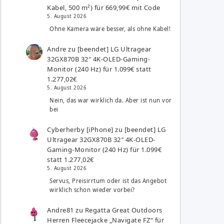
Kabel, 500 m²) für 669,99€ mit Code
5. August 2026
Ohne Kamera wäre besser, als ohne Kabel!
Andre
zu
[beendet] LG Ultragear
32GX870B 32″ 4K-OLED-Gaming-
Monitor (240 Hz) für 1.099€ statt
1.277,02€
5. August 2026
Nein, das war wirklich da. Aber ist nun vor
bei
Cyberherby [iPhone]
zu
[beendet] LG
Ultragear 32GX870B 32″ 4K-OLED-
Gaming-Monitor (240 Hz) für 1.099€
statt 1.277,02€
5. August 2026
Servus, Preisirrtum oder ist das Angebot
wirklich schon wieder vorbei?
Andre81
zu
Regatta Great Outdoors
Herren Fleecejacke „Navigate FZ“ für