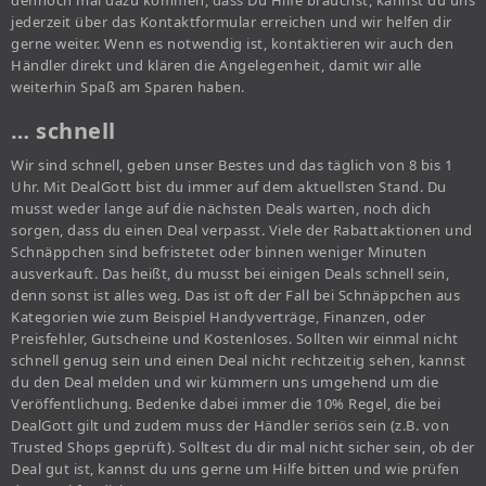
dennoch mal dazu kommen, dass Du Hilfe brauchst, kannst du uns
jederzeit über das Kontaktformular erreichen und wir helfen dir
gerne weiter. Wenn es notwendig ist, kontaktieren wir auch den
Händler direkt und klären die Angelegenheit, damit wir alle
weiterhin Spaß am Sparen haben.
… schnell
Wir sind schnell, geben unser Bestes und das täglich von 8 bis 1
Uhr. Mit DealGott bist du immer auf dem aktuellsten Stand. Du
musst weder lange auf die nächsten Deals warten, noch dich
sorgen, dass du einen Deal verpasst. Viele der Rabattaktionen und
Schnäppchen sind befristetet oder binnen weniger Minuten
ausverkauft. Das heißt, du musst bei einigen Deals schnell sein,
denn sonst ist alles weg. Das ist oft der Fall bei Schnäppchen aus
Kategorien wie zum Beispiel Handyverträge, Finanzen, oder
Preisfehler, Gutscheine und Kostenloses. Sollten wir einmal nicht
schnell genug sein und einen Deal nicht rechtzeitig sehen, kannst
du den Deal melden und wir kümmern uns umgehend um die
Veröffentlichung. Bedenke dabei immer die 10% Regel, die bei
DealGott gilt und zudem muss der Händler seriös sein (z.B. von
Trusted Shops geprüft). Solltest du dir mal nicht sicher sein, ob der
Deal gut ist, kannst du uns gerne um Hilfe bitten und wie prüfen