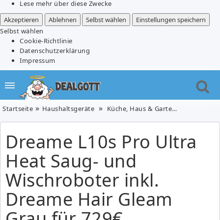
Lese mehr über diese Zwecke
Akzeptieren
Ablehnen
Selbst wählen
Einstellungen speichern
Selbst wählen
Cookie-Richtlinie
Datenschutzerklärung
Impressum
Startseite
Haushaltsgeräte
Küche, Haus & Garten
Dreame L10
Dreame L10s Pro Ultra
Heat Saug- und
Wischroboter inkl.
Dreame Hair Gleam
Grau für 729€