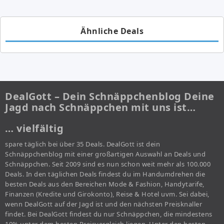
Ähnliche Deals
DealGott – Dein Schnäppchenblog Deine
Jagd nach Schnäppchen mit uns ist…
… vielfältig
spare täglich bei über 35 Deals. DealGott ist dein
Schnäppchenblog mit einer großartigen Auswahl an Deals und
Schnäppchen. Seit 2009 sind es nun schon weit mehr als 100.000
Deals. In den täglichen Deals findest du im Handumdrehen die
besten Deals aus den Bereichen Mode & Fashion, Handytarife,
Finanzen (Kredite und Girokonto), Reise & Hotel uvm. Sei dabei,
wenn DealGott auf der Jagd ist und den nächsten Preisknaller
findet. Bei DealGott findest du nur Schnäppchen, die mindestens