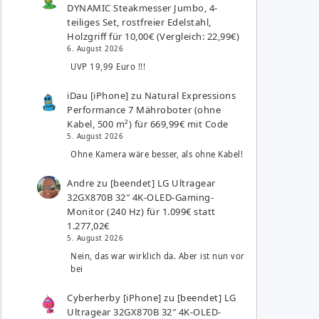
DYNAMIC Steakmesser Jumbo, 4-
teiliges Set, rostfreier Edelstahl,
Holzgriff für 10,00€ (Vergleich: 22,99€)
6. August 2026
UVP 19,99 Euro !!!
iDau [iPhone]
zu
Natural Expressions
Performance 7 Mähroboter (ohne
Kabel, 500 m²) für 669,99€ mit Code
5. August 2026
Ohne Kamera wäre besser, als ohne Kabel!
Andre
zu
[beendet] LG Ultragear
32GX870B 32″ 4K-OLED-Gaming-
Monitor (240 Hz) für 1.099€ statt
1.277,02€
5. August 2026
Nein, das war wirklich da. Aber ist nun vor
bei
Cyberherby [iPhone]
zu
[beendet] LG
Ultragear 32GX870B 32″ 4K-OLED-