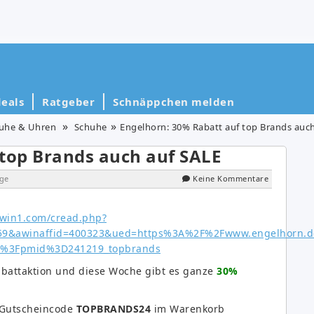
eals
Ratgeber
Schnäppchen melden
huhe & Uhren
Schuhe
Engelhorn: 30% Rabatt auf top Brands auc
 top Brands auch auf SALE
ge
Keine Kommentare
abattaktion und diese Woche gibt es ganze
3
0
%
n Gutscheincode
TOPBRANDS24
im Warenkorb