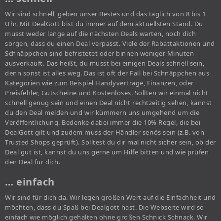
Wir sind schnell, geben unser Bestes und das täglich von 8 bis 1
Uhr. Mit DealGott bist du immer auf dem aktuellsten Stand. Du
musst weder lange auf die nächsten Deals warten, noch dich
sorgen, dass du einen Deal verpasst. Viele der Rabattaktionen und
Schnäppchen sind befristetet oder binnen weniger Minuten
ausverkauft. Das heißt, du musst bei einigen Deals schnell sein,
denn sonst ist alles weg. Das ist oft der Fall bei Schnäppchen aus
Kategorien wie zum Beispiel Handyverträge, Finanzen, oder
Preisfehler, Gutscheine und Kostenloses. Sollten wir einmal nicht
schnell genug sein und einen Deal nicht rechtzeitig sehen, kannst
du den Deal melden und wir kümmern uns umgehend um die
Veröffentlichung. Bedenke dabei immer die 10% Regel, die bei
DealGott gilt und zudem muss der Händler seriös sein (z.B. von
Trusted Shops geprüft). Solltest du dir mal nicht sicher sein, ob der
Deal gut ist, kannst du uns gerne um Hilfe bitten und wie prüfen
den Deal für dich.
… einfach
Wir sind für dich da. Wir legen großen Wert auf die Einfachheit und
möchten, dass du Spaß bei Dealgott hast. Die Webseite wird so
einfach wie möglich gehalten ohne großen Schnick Schnack. Wir