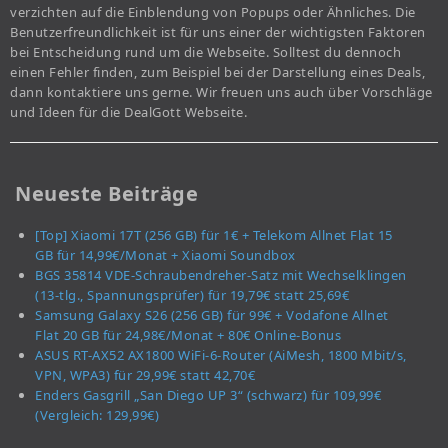
verzichten auf die Einblendung von Popups oder Ähnliches. Die
Benutzerfreundlichkeit ist für uns einer der wichtigsten Faktoren
bei Entscheidung rund um die Webseite. Solltest du dennoch
einen Fehler finden, zum Beispiel bei der Darstellung eines Deals,
dann kontaktiere uns gerne. Wir freuen uns auch über Vorschläge
und Ideen für die DealGott Webseite.
Neueste Beiträge
[Top] Xiaomi 17T (256 GB) für 1€ + Telekom Allnet Flat 15
GB für 14,99€/Monat + Xiaomi Soundbox
BGS 35814 VDE-Schraubendreher-Satz mit Wechselklingen
(13-tlg., Spannungsprüfer) für 19,79€ statt 25,69€
Samsung Galaxy S26 (256 GB) für 99€ + Vodafone Allnet
Flat 20 GB für 24,98€/Monat + 80€ Online-Bonus
ASUS RT-AX52 AX1800 WiFi-6-Router (AiMesh, 1800 Mbit/s,
VPN, WPA3) für 29,99€ statt 42,70€
Enders Gasgrill „San Diego UP 3“ (schwarz) für 109,99€
(Vergleich: 129,99€)