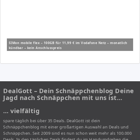
SIMon mobile flex – 100GB für 11,99 € im Vodafone Netz – monatlich
kündbar – kein Anschlusspreis
DealGott – Dein Schnäppchenblog Deine
Jagd nach Schnäppchen mit uns ist…
… vielfältig
spare täglich bei über 35 Deals. DealGott ist dein
Schnäppchenblog mit einer großartigen Auswahl an Deals und
Schnäppchen. Seit 2009 sind es nun schon weit mehr als 100.000
Deals. In den täglichen Deals findest du im Handumdrehen die