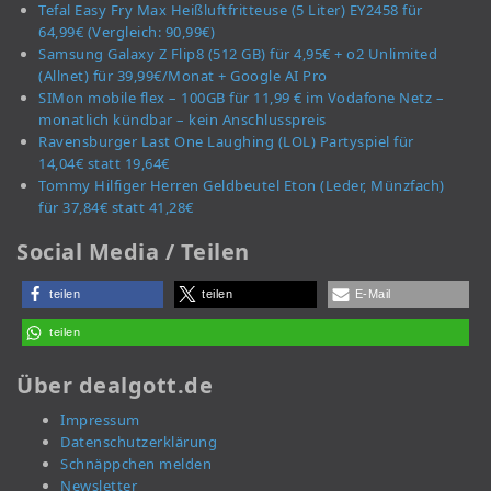
Tefal Easy Fry Max Heißluftfritteuse (5 Liter) EY2458 für
64,99€ (Vergleich: 90,99€)
Samsung Galaxy Z Flip8 (512 GB) für 4,95€ + o2 Unlimited
(Allnet) für 39,99€/Monat + Google AI Pro
SIMon mobile flex – 100GB für 11,99 € im Vodafone Netz –
monatlich kündbar – kein Anschlusspreis
Ravensburger Last One Laughing (LOL) Partyspiel für
14,04€ statt 19,64€
Tommy Hilfiger Herren Geldbeutel Eton (Leder, Münzfach)
für 37,84€ statt 41,28€
Social Media / Teilen
teilen
teilen
E-Mail
teilen
Über dealgott.de
Impressum
Datenschutzerklärung
Schnäppchen melden
Newsletter