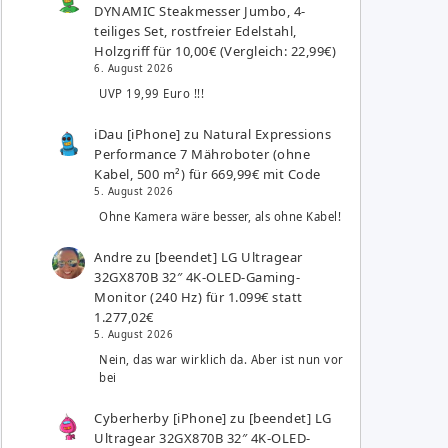
DYNAMIC Steakmesser Jumbo, 4-
teiliges Set, rostfreier Edelstahl,
Holzgriff für 10,00€ (Vergleich: 22,99€)
6. August 2026
UVP 19,99 Euro !!!
iDau [iPhone]
zu
Natural Expressions
Performance 7 Mähroboter (ohne
Kabel, 500 m²) für 669,99€ mit Code
5. August 2026
Ohne Kamera wäre besser, als ohne Kabel!
Andre
zu
[beendet] LG Ultragear
32GX870B 32″ 4K-OLED-Gaming-
Monitor (240 Hz) für 1.099€ statt
1.277,02€
5. August 2026
Nein, das war wirklich da. Aber ist nun vor
bei
Cyberherby [iPhone]
zu
[beendet] LG
Ultragear 32GX870B 32″ 4K-OLED-