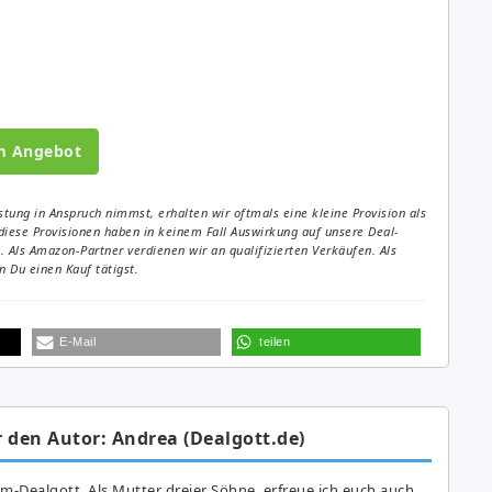
m Angebot
tung in Anspruch nimmst, erhalten wir oftmals eine kleine Provision als
diese Provisionen haben in keinem Fall Auswirkung auf unsere Deal-
Als Amazon-Partner verdienen wir an qualifizierten Verkäufen. Als
 Du einen Kauf tätigst.
E-Mail
teilen
 den Autor: Andrea (Dealgott.de)
am-Dealgott. Als Mutter dreier Söhne, erfreue ich euch auch