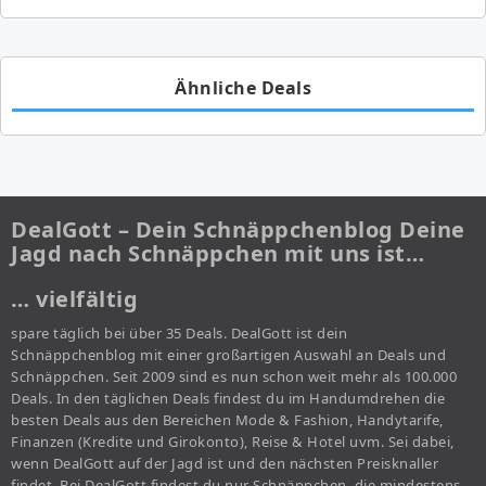
Ähnliche Deals
DealGott – Dein Schnäppchenblog Deine
Jagd nach Schnäppchen mit uns ist…
… vielfältig
spare täglich bei über 35 Deals. DealGott ist dein
Schnäppchenblog mit einer großartigen Auswahl an Deals und
Schnäppchen. Seit 2009 sind es nun schon weit mehr als 100.000
Deals. In den täglichen Deals findest du im Handumdrehen die
besten Deals aus den Bereichen Mode & Fashion, Handytarife,
Finanzen (Kredite und Girokonto), Reise & Hotel uvm. Sei dabei,
wenn DealGott auf der Jagd ist und den nächsten Preisknaller
findet. Bei DealGott findest du nur Schnäppchen, die mindestens