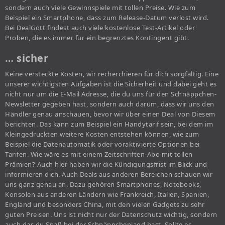
sondern auch viele Gewinnspiele mit tollen Preise. Wie zum
Beispiel ein Smartphone, dass zum Release-Datum verlost wird.
Bei DealGott findest auch viele kostenlose Test-Artikel oder
Proben, die es immer für ein begrenztes Kontingent gibt.
… sicher
Keine versteckte Kosten, wir recherchieren für dich sorgfältig. Eine
unserer wichtigsten Aufgaben ist die Sicherheit und dabei geht es
nicht nur um die E-Mail Adresse, die du uns für den Schnäppchen-
Newsletter gegeben hast, sondern auch darum, dass wir uns den
Händler genau anschauen, bevor wir über einen Deal von Diesem
berichten. Das kann zum Beispiel ein Handytarif sein, bei dem im
Kleingedruckten weitere Kosten entstehen können, wie zum
Beispiel die Datenautomatik oder voraktivierte Optionen bei
Tarifen. Wie wäre es mit einem Zeitschriften-Abo mit tollen
Prämien? Auch hier haben wir die Kündigungsfrist im Blick und
informieren dich. Auch Deals aus anderen Bereichen schauen wir
uns ganz genau an. Dazu gehören Smartphones, Notebooks,
Konsolen aus anderen Ländern wie Frankreich, Italien, Spanien,
England und besonders China, mit den vielen Gadgets zu sehr
guten Preisen. Uns ist nicht nur der Datenschutz wichtig, sondern
auch das du Spaß bei der Schnäppchenjagd hast. Sollte es