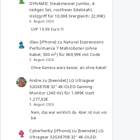
DYNAMIC Steakmesser Jumbo, 4-
teiliges Set, rostfreier Edelstahl,
Holzgriff für 10,00€ (Vergleich: 22,99€)
6. August 2026
UVP 19,99 Euro !!!
iDau [iPhone]
zu
Natural Expressions
Performance 7 Mähroboter (ohne
Kabel, 500 m²) für 669,99€ mit Code
5. August 2026
Ohne Kamera wäre besser, als ohne Kabel!
Andre
zu
[beendet] LG Ultragear
32GX870B 32″ 4K-OLED-Gaming-
Monitor (240 Hz) für 1.099€ statt
1.277,02€
5. August 2026
Nein, das war wirklich da. Aber ist nun vor
bei
Cyberherby [iPhone]
zu
[beendet] LG
Ultragear 32GX870B 32″ 4K-OLED-