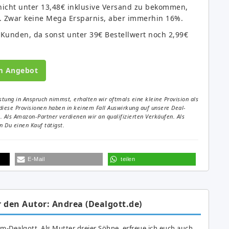
 nicht unter 13,48€ inklusive Versand zu bekommen,
t. Zwar keine Mega Ersparnis, aber immerhin 16%.
 Kunden, da sonst unter 39€ Bestellwert noch 2,99€
m Angebot
tung in Anspruch nimmst, erhalten wir oftmals eine kleine Provision als
diese Provisionen haben in keinem Fall Auswirkung auf unsere Deal-
Als Amazon-Partner verdienen wir an qualifizierten Verkäufen. Als
 Du einen Kauf tätigst.
E-Mail
teilen
 den Autor: Andrea (Dealgott.de)
am-Dealgott. Als Mutter dreier Söhne, erfreue ich euch auch