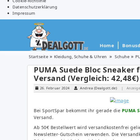
Cookie-Richtlinie
Datenschutzerklärung
Impressum
Home
Bonusd
Startseite
Kleidung, Schuhe & Uhren
Schuhe
PU
PUMA Suede Bloc Sneaker für
Versand (Vergleich: 42,48€)
26. Februar 2024
Andrea (Dealgott.de)
| Anzeig
Bei SportSpar bekommt ihr gerade die
PUMA Su
Versand.
Ab 50€ Bestellwert wird versandkostenfrei geli
Newsletter-Gutschein verwenden. Die Versandko