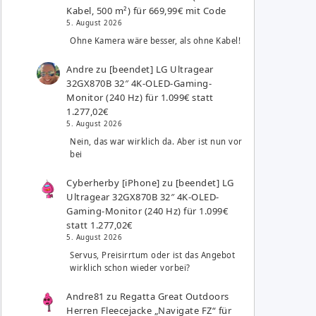
Kabel, 500 m²) für 669,99€ mit Code
5. August 2026
Ohne Kamera wäre besser, als ohne Kabel!
Andre
zu
[beendet] LG Ultragear
32GX870B 32″ 4K-OLED-Gaming-
Monitor (240 Hz) für 1.099€ statt
1.277,02€
5. August 2026
Nein, das war wirklich da. Aber ist nun vor
bei
Cyberherby [iPhone]
zu
[beendet] LG
Ultragear 32GX870B 32″ 4K-OLED-
Gaming-Monitor (240 Hz) für 1.099€
statt 1.277,02€
5. August 2026
Servus, Preisirrtum oder ist das Angebot
wirklich schon wieder vorbei?
Andre81
zu
Regatta Great Outdoors
Herren Fleecejacke „Navigate FZ“ für