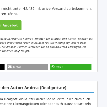
n nicht unter 42,48€ inklusive Versand zu bekommen,
aren könnt.
m Angebot
tung in Anspruch nimmst, erhalten wir oftmals eine kleine Provision als
diese Provisionen haben in keinem Fall Auswirkung auf unsere Deal-
Als Amazon-Partner verdienen wir an qualifizierten Verkäufen. Als
 Du einen Kauf tätigst.
E-Mail
teilen
 den Autor: Andrea (Dealgott.de)
am-Dealgott. Als Mutter dreier Söhne, erfreue ich euch auch
gemeinen Elternangeboten oder aber auch Haushaltsartikeln