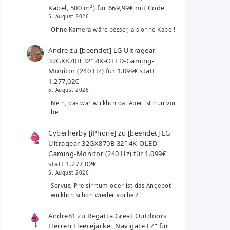
Kabel, 500 m²) für 669,99€ mit Code
5. August 2026
Ohne Kamera wäre besser, als ohne Kabel!
Andre
zu
[beendet] LG Ultragear
32GX870B 32″ 4K-OLED-Gaming-
Monitor (240 Hz) für 1.099€ statt
1.277,02€
5. August 2026
Nein, das war wirklich da. Aber ist nun vor
bei
Cyberherby [iPhone]
zu
[beendet] LG
Ultragear 32GX870B 32″ 4K-OLED-
Gaming-Monitor (240 Hz) für 1.099€
statt 1.277,02€
5. August 2026
Servus, Preisirrtum oder ist das Angebot
wirklich schon wieder vorbei?
Andre81
zu
Regatta Great Outdoors
Herren Fleecejacke „Navigate FZ“ für