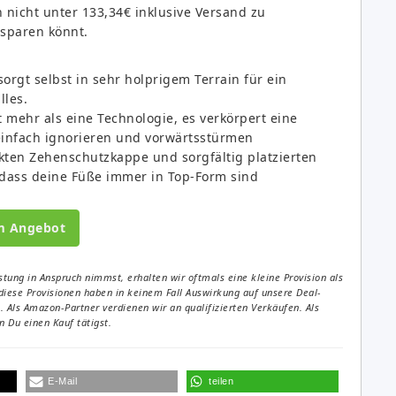
nicht unter 133,34€ inklusive Versand zu
sparen könnt.
orgt selbst in sehr holprigem Terrain für ein
lles.
t mehr als eine Technologie, es verkörpert eine
einfach ignorieren und vorwärtsstürmen
rkten Zehenschutzkappe und sorgfältig platzierten
 dass deine Füße immer in Top-Form sind
m Angebot
tung in Anspruch nimmst, erhalten wir oftmals eine kleine Provision als
diese Provisionen haben in keinem Fall Auswirkung auf unsere Deal-
Als Amazon-Partner verdienen wir an qualifizierten Verkäufen. Als
 Du einen Kauf tätigst.
E-Mail
teilen