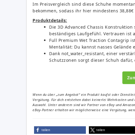
Im Preisvergleich sind diese Schuhe momentan 
bekommen, sodass ihr hier mindestens 38,88€ 
Produktdetails:
Die 3D Advanced Chassis Konstruktion s
beständiges Laufgefühl. Vertrauen ist a
Full Premium Wet Traction Contagrip is
Mentalität: Du kannst nasses Gelände 
Dank not_water_resistant, einer verstä
Schutzzonen sorgt dieser Schuh dafür,
Zu
Wenn du über „zum Angebot“ ein Produkt kaufst oder Dienstleis
Vergütung. Für dich entstehen dabei keinerlei Mehrkosten und 
Auswahl. Unter anderem sind wir Partner von eBay und Amazon. 
eBay-Partner erhalten wir möglicherweise eine Vergütung, wenn
teilen
teilen