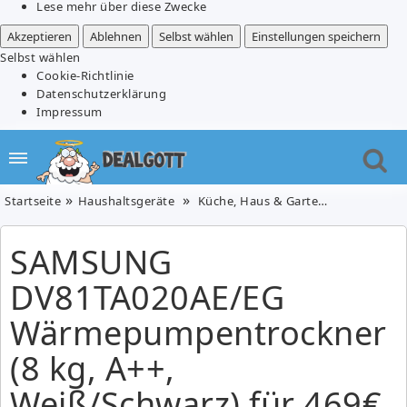
Lese mehr über diese Zwecke
Akzeptieren
Ablehnen
Selbst wählen
Einstellungen speichern
Selbst wählen
Cookie-Richtlinie
Datenschutzerklärung
Impressum
Startseite
Haushaltsgeräte
Küche, Haus & Garten
SAMSUNG DV
SAMSUNG
DV81TA020AE/EG
Wärmepumpentrockner
(8 kg, A++,
Weiß/Schwarz) für 469€