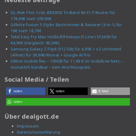
GL.iNet Flint 3 (GL-BE9300) Tri-Band Wi-Fi-7-Router für
178,49€ statt 209,90€
Gillette Fusion 5 Styler Barttrimmer & Rasierer (3-in-1) für
16€ statt 18,79€
Tefal Easy Fry Max Heißluftfritteuse (5 Liter) EY2458 für
64,99€ (Vergleich: 90,99€)
Samsung Galaxy Z Flip8 (512 GB) für 4,95€ + o2 Unlimited
(Allnet) für 39,99€/Monat + Google AI Pro
SIMon mobile flex – 100GB für 11,99 € im Vodafone Netz –
monatlich kündbar – kein Anschlusspreis
Social Media / Teilen
teilen
teilen
E-Mail
teilen
Über dealgott.de
Impressum
Datenschutzerklärung