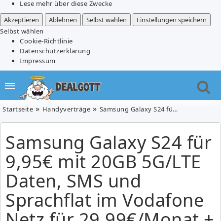
Lese mehr über diese Zwecke
Akzeptieren
Ablehnen
Selbst wählen
Einstellungen speichern
Selbst wählen
Cookie-Richtlinie
Datenschutzerklärung
Impressum
Startseite
Handyverträge
Samsung Galaxy S24 für 9,95€ mit 20GB 5G/LTE Daten, SMS und Sprachflat im Vodafone Netz für 29,99€/Monat + 200€ Wechselbonus (Gigakombi möglich)
Samsung Galaxy S24 für
9,95€ mit 20GB 5G/LTE
Daten, SMS und
Sprachflat im Vodafone
Netz für 29,99€/Monat +