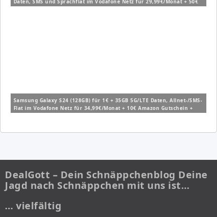
Daten, SMS und Sprachflat im Vodafone Netz für 29,99€/Monat + 50€
Wechselbonus
Samsung Galaxy S24 (128GB) für 1€ + 35GB 5G/LTE Daten, Allnet-/SMS-
Flat im Vodafone Netz für 34,99€/Monat + 10€ Amazon Gutschein +
200€ Wechselbonus (Gigakombi möglich)
DealGott – Dein Schnäppchenblog Deine
Jagd nach Schnäppchen mit uns ist…
… vielfältig