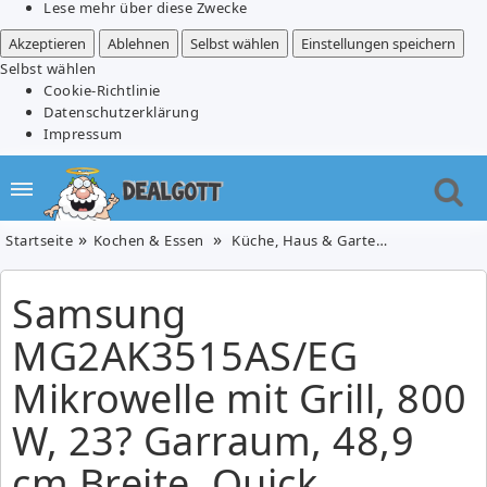
Lese mehr über diese Zwecke
Akzeptieren
Ablehnen
Selbst wählen
Einstellungen speichern
Selbst wählen
Cookie-Richtlinie
Datenschutzerklärung
Impressum
Startseite
Kochen & Essen
Küche, Haus & Garten
Samsung MG2
Samsung
MG2AK3515AS/EG
Mikrowelle mit Grill, 800
W, 23? Garraum, 48,9
cm Breite, Quick