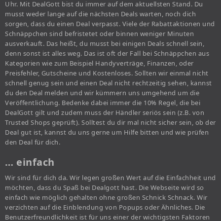
Uhr. Mit DealGott bist du immer auf dem aktuellsten Stand. Du
musst weder lange auf die nächsten Deals warten, noch dich
sorgen, dass du einen Deal verpasst. Viele der Rabattaktionen und
Schnäppchen sind befristetet oder binnen weniger Minuten
ausverkauft. Das heißt, du musst bei einigen Deals schnell sein,
denn sonst ist alles weg. Das ist oft der Fall bei Schnäppchen aus
Kategorien wie zum Beispiel Handyverträge, Finanzen, oder
Preisfehler, Gutscheine und Kostenloses. Sollten wir einmal nicht
schnell genug sein und einen Deal nicht rechtzeitig sehen, kannst
du den Deal melden und wir kümmern uns umgehend um die
Veröffentlichung. Bedenke dabei immer die 10% Regel, die bei
DealGott gilt und zudem muss der Händler seriös sein (z.B. von
Trusted Shops geprüft). Solltest du dir mal nicht sicher sein, ob der
Deal gut ist, kannst du uns gerne um Hilfe bitten und wie prüfen
den Deal für dich.
… einfach
Wir sind für dich da. Wir legen großen Wert auf die Einfachheit und
möchten, dass du Spaß bei Dealgott hast. Die Webseite wird so
einfach wie möglich gehalten ohne großen Schnick Schnack. Wir
verzichten auf die Einblendung von Popups oder Ähnliches. Die
Benutzerfreundlichkeit ist für uns einer der wichtigsten Faktoren