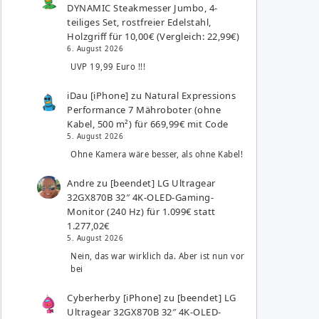
DYNAMIC Steakmesser Jumbo, 4-
teiliges Set, rostfreier Edelstahl,
Holzgriff für 10,00€ (Vergleich: 22,99€)
6. August 2026
UVP 19,99 Euro !!!
iDau [iPhone]
zu
Natural Expressions
Performance 7 Mähroboter (ohne
Kabel, 500 m²) für 669,99€ mit Code
5. August 2026
Ohne Kamera wäre besser, als ohne Kabel!
Andre
zu
[beendet] LG Ultragear
32GX870B 32″ 4K-OLED-Gaming-
Monitor (240 Hz) für 1.099€ statt
1.277,02€
5. August 2026
Nein, das war wirklich da. Aber ist nun vor
bei
Cyberherby [iPhone]
zu
[beendet] LG
Ultragear 32GX870B 32″ 4K-OLED-