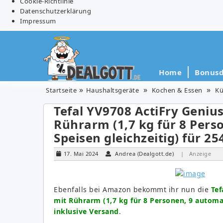
Cookie-Richtlinie
Datenschutzerklärung
Impressum
Home
Bonusd
Startseite
Haushaltsgeräte
Kochen & Essen
Kü
Tefal YV9708 ActiFry Genius
Rührarm (1,7 kg für 8 Pers
Speisen gleichzeitig) für 25
17. Mai 2024
Andrea (Dealgott.de)
| Anzeige
Ebenfalls bei Amazon bekommt ihr nun die
Tef
mit Rührarm (1,7 kg für 8 Personen, 9 automat
inklusive Versand
.