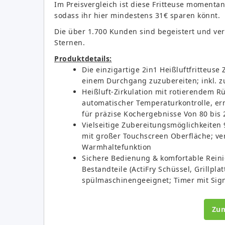
Im Preisvergleich ist diese Fritteuse momenta
sodass ihr hier mindestens 31€ sparen könnt.
Die über 1.700 Kunden sind begeistert und ve
Sternen.
Produktdetails:
Die einzigartige 2in1 Heißluftfritteuse
einem Durchgang zuzubereiten; inkl. zus
Heißluft-Zirkulation mit rotierendem R
automatischer Temperaturkontrolle, erm
für präzise Kochergebnisse Von 80 bis 
Vielseitige Zubereitungsmöglichkeiten
mit großer Touchscreen Oberfläche; ver
Warmhaltefunktion
Sichere Bedienung & komfortable Reini
Bestandteile (ActiFry Schüssel, Grillpl
spülmaschinengeeignet; Timer mit Sig
Zu