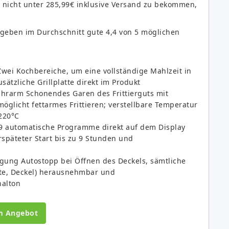
n nicht unter 285,99€ inklusive Versand zu bekommen,
rgeben im Durchschnitt gute 4,4 von 5 möglichen
 Zwei Kochbereiche, um eine vollständige Mahlzeit in
ätzliche Grillplatte direkt im Produkt
ührarm Schonendes Garen des Frittierguts mit
öglicht fettarmes Frittieren; verstellbare Temperatur
220°C
 9 automatische Programme direkt auf dem Display
späteter Start bis zu 9 Stunden und
gung Autostopp bei Öffnen des Deckels, sämtliche
atte, Deckel) herausnehmbar und
nalton
m Angebot