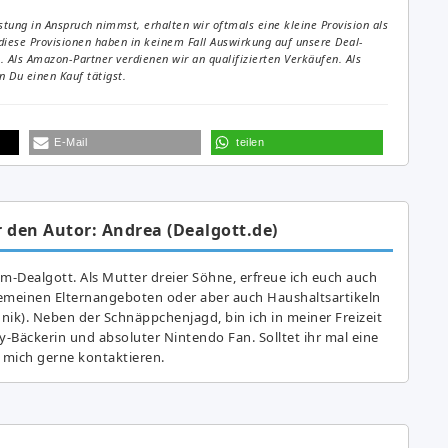
tung in Anspruch nimmst, erhalten wir oftmals eine kleine Provision als
diese Provisionen haben in keinem Fall Auswirkung auf unsere Deal-
Als Amazon-Partner verdienen wir an qualifizierten Verkäufen. Als
 Du einen Kauf tätigst.
E-Mail
teilen
 den Autor: Andrea (Dealgott.de)
am-Dealgott. Als Mutter dreier Söhne, erfreue ich euch auch
gemeinen Elternangeboten oder aber auch Haushaltsartikeln
hnik). Neben der Schnäppchenjagd, bin ich in meiner Freizeit
y-Bäckerin und absoluter Nintendo Fan. Solltet ihr mal eine
 mich gerne kontaktieren.