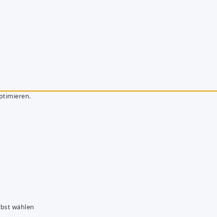
ptimieren.
lbst wählen