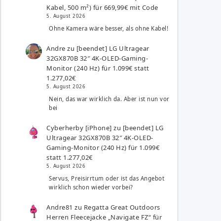
Kabel, 500 m²) für 669,99€ mit Code
5. August 2026
Ohne Kamera wäre besser, als ohne Kabel!
Andre
zu
[beendet] LG Ultragear
32GX870B 32″ 4K-OLED-Gaming-
Monitor (240 Hz) für 1.099€ statt
1.277,02€
5. August 2026
Nein, das war wirklich da. Aber ist nun vor
bei
Cyberherby [iPhone]
zu
[beendet] LG
Ultragear 32GX870B 32″ 4K-OLED-
Gaming-Monitor (240 Hz) für 1.099€
statt 1.277,02€
5. August 2026
Servus, Preisirrtum oder ist das Angebot
wirklich schon wieder vorbei?
Andre81
zu
Regatta Great Outdoors
Herren Fleecejacke „Navigate FZ“ für