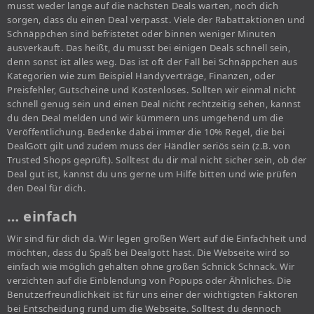
musst weder lange auf die nächsten Deals warten, noch dich
sorgen, dass du einen Deal verpasst. Viele der Rabattaktionen und
Schnäppchen sind befristetet oder binnen weniger Minuten
ausverkauft. Das heißt, du musst bei einigen Deals schnell sein,
denn sonst ist alles weg. Das ist oft der Fall bei Schnäppchen aus
Kategorien wie zum Beispiel Handyverträge, Finanzen, oder
Preisfehler, Gutscheine und Kostenloses. Sollten wir einmal nicht
schnell genug sein und einen Deal nicht rechtzeitig sehen, kannst
du den Deal melden und wir kümmern uns umgehend um die
Veröffentlichung. Bedenke dabei immer die 10% Regel, die bei
DealGott gilt und zudem muss der Händler seriös sein (z.B. von
Trusted Shops geprüft). Solltest du dir mal nicht sicher sein, ob der
Deal gut ist, kannst du uns gerne um Hilfe bitten und wie prüfen
den Deal für dich.
… einfach
Wir sind für dich da. Wir legen großen Wert auf die Einfachheit und
möchten, dass du Spaß bei Dealgott hast. Die Webseite wird so
einfach wie möglich gehalten ohne großen Schnick Schnack. Wir
verzichten auf die Einblendung von Popups oder Ähnliches. Die
Benutzerfreundlichkeit ist für uns einer der wichtigsten Faktoren
bei Entscheidung rund um die Webseite. Solltest du dennoch