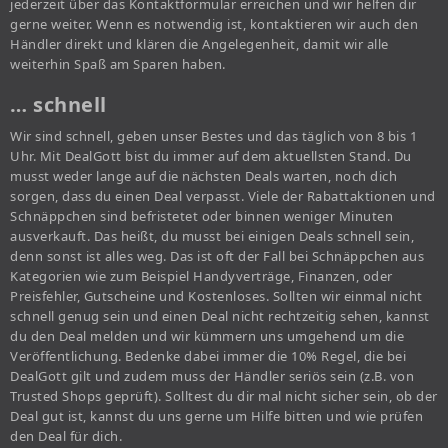
jederzeit über das Kontaktformular erreichen und wir helfen dir
gerne weiter. Wenn es notwendig ist, kontaktieren wir auch den
Händler direkt und klären die Angelegenheit, damit wir alle
weiterhin Spaß am Sparen haben.
… schnell
Wir sind schnell, geben unser Bestes und das täglich von 8 bis 1
Uhr. Mit DealGott bist du immer auf dem aktuellsten Stand. Du
musst weder lange auf die nächsten Deals warten, noch dich
sorgen, dass du einen Deal verpasst. Viele der Rabattaktionen und
Schnäppchen sind befristetet oder binnen weniger Minuten
ausverkauft. Das heißt, du musst bei einigen Deals schnell sein,
denn sonst ist alles weg. Das ist oft der Fall bei Schnäppchen aus
Kategorien wie zum Beispiel Handyverträge, Finanzen, oder
Preisfehler, Gutscheine und Kostenloses. Sollten wir einmal nicht
schnell genug sein und einen Deal nicht rechtzeitig sehen, kannst
du den Deal melden und wir kümmern uns umgehend um die
Veröffentlichung. Bedenke dabei immer die 10% Regel, die bei
DealGott gilt und zudem muss der Händler seriös sein (z.B. von
Trusted Shops geprüft). Solltest du dir mal nicht sicher sein, ob der
Deal gut ist, kannst du uns gerne um Hilfe bitten und wie prüfen
den Deal für dich.