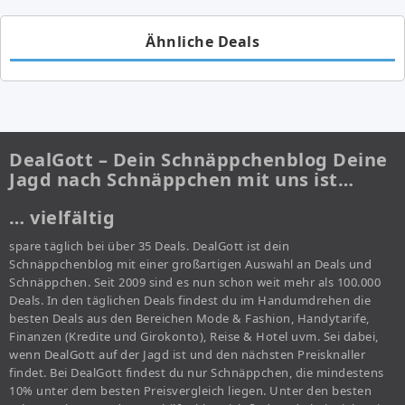
Ähnliche Deals
DealGott – Dein Schnäppchenblog Deine
Jagd nach Schnäppchen mit uns ist…
… vielfältig
spare täglich bei über 35 Deals. DealGott ist dein
Schnäppchenblog mit einer großartigen Auswahl an Deals und
Schnäppchen. Seit 2009 sind es nun schon weit mehr als 100.000
Deals. In den täglichen Deals findest du im Handumdrehen die
besten Deals aus den Bereichen Mode & Fashion, Handytarife,
Finanzen (Kredite und Girokonto), Reise & Hotel uvm. Sei dabei,
wenn DealGott auf der Jagd ist und den nächsten Preisknaller
findet. Bei DealGott findest du nur Schnäppchen, die mindestens
10% unter dem besten Preisvergleich liegen. Unter den besten