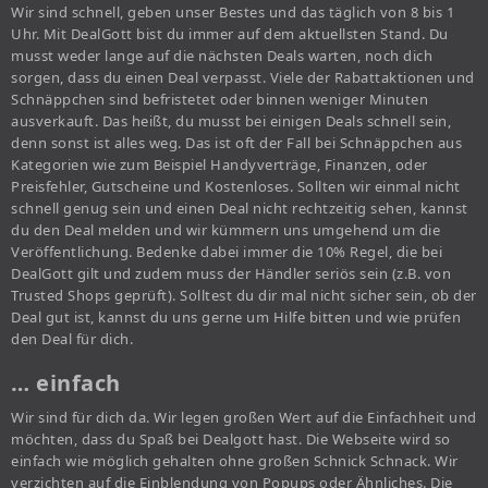
Wir sind schnell, geben unser Bestes und das täglich von 8 bis 1
Uhr. Mit DealGott bist du immer auf dem aktuellsten Stand. Du
musst weder lange auf die nächsten Deals warten, noch dich
sorgen, dass du einen Deal verpasst. Viele der Rabattaktionen und
Schnäppchen sind befristetet oder binnen weniger Minuten
ausverkauft. Das heißt, du musst bei einigen Deals schnell sein,
denn sonst ist alles weg. Das ist oft der Fall bei Schnäppchen aus
Kategorien wie zum Beispiel Handyverträge, Finanzen, oder
Preisfehler, Gutscheine und Kostenloses. Sollten wir einmal nicht
schnell genug sein und einen Deal nicht rechtzeitig sehen, kannst
du den Deal melden und wir kümmern uns umgehend um die
Veröffentlichung. Bedenke dabei immer die 10% Regel, die bei
DealGott gilt und zudem muss der Händler seriös sein (z.B. von
Trusted Shops geprüft). Solltest du dir mal nicht sicher sein, ob der
Deal gut ist, kannst du uns gerne um Hilfe bitten und wie prüfen
den Deal für dich.
… einfach
Wir sind für dich da. Wir legen großen Wert auf die Einfachheit und
möchten, dass du Spaß bei Dealgott hast. Die Webseite wird so
einfach wie möglich gehalten ohne großen Schnick Schnack. Wir
verzichten auf die Einblendung von Popups oder Ähnliches. Die