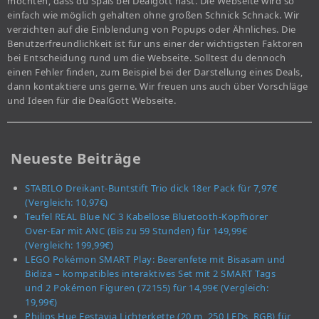
möchten, dass du Spaß bei Dealgott hast. Die Webseite wird so
einfach wie möglich gehalten ohne großen Schnick Schnack. Wir
verzichten auf die Einblendung von Popups oder Ähnliches. Die
Benutzerfreundlichkeit ist für uns einer der wichtigsten Faktoren
bei Entscheidung rund um die Webseite. Solltest du dennoch
einen Fehler finden, zum Beispiel bei der Darstellung eines Deals,
dann kontaktiere uns gerne. Wir freuen uns auch über Vorschläge
und Ideen für die DealGott Webseite.
Neueste Beiträge
STABILO Dreikant-Buntstift Trio dick 18er Pack für 7,97€
(Vergleich: 10,97€)
Teufel REAL Blue NC 3 Kabellose Bluetooth-Kopfhörer
Over-Ear mit ANC (Bis zu 59 Stunden) für 149,99€
(Vergleich: 199,99€)
LEGO Pokémon SMART Play: Beerenfete mit Bisasam und
Bidiza – kompatibles interaktives Set mit 2 SMART Tags
und 2 Pokémon Figuren (72155) für 14,99€ (Vergleich:
19,99€)
Philips Hue Festavia Lichterkette (20 m, 250 LEDs, RGB) für