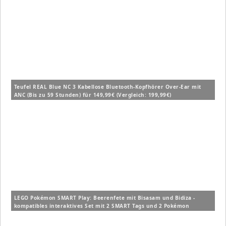
Teufel REAL Blue NC 3 Kabellose Bluetooth-Kopfhörer Over-Ear mit
ANC (Bis zu 59 Stunden) für 149,99€ (Vergleich: 199,99€)
LEGO Pokémon SMART Play: Beerenfete mit Bisasam und Bidiza -
kompatibles interaktives Set mit 2 SMART Tags und 2 Pokémon
Figuren (72155) für 14,99€ (Vergleich: 19,99€)