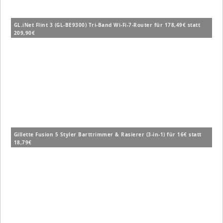
GL.iNet Flint 3 (GL-BE9300) Tri-Band Wi-Fi-7-Router für 178,49€ statt
209,90€
Gillette Fusion 5 Styler Barttrimmer & Rasierer (3-in-1) für 16€ statt
18,79€