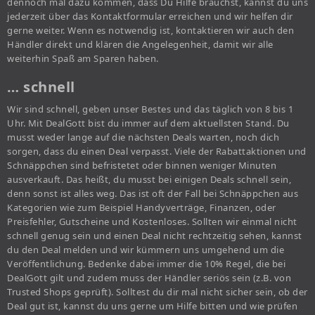
dennoch mal dazu kommen, dass Du Hilfe brauchst, kannst du uns
jederzeit über das Kontaktformular erreichen und wir helfen dir
gerne weiter. Wenn es notwendig ist, kontaktieren wir auch den
Händler direkt und klären die Angelegenheit, damit wir alle
weiterhin Spaß am Sparen haben.
… schnell
Wir sind schnell, geben unser Bestes und das täglich von 8 bis 1
Uhr. Mit DealGott bist du immer auf dem aktuellsten Stand. Du
musst weder lange auf die nächsten Deals warten, noch dich
sorgen, dass du einen Deal verpasst. Viele der Rabattaktionen und
Schnäppchen sind befristetet oder binnen weniger Minuten
ausverkauft. Das heißt, du musst bei einigen Deals schnell sein,
denn sonst ist alles weg. Das ist oft der Fall bei Schnäppchen aus
Kategorien wie zum Beispiel Handyverträge, Finanzen, oder
Preisfehler, Gutscheine und Kostenloses. Sollten wir einmal nicht
schnell genug sein und einen Deal nicht rechtzeitig sehen, kannst
du den Deal melden und wir kümmern uns umgehend um die
Veröffentlichung. Bedenke dabei immer die 10% Regel, die bei
DealGott gilt und zudem muss der Händler seriös sein (z.B. von
Trusted Shops geprüft). Solltest du dir mal nicht sicher sein, ob der
Deal gut ist, kannst du uns gerne um Hilfe bitten und wie prüfen