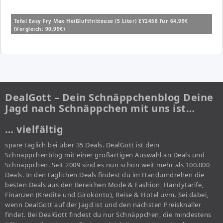
Tefal Easy Fry Max Heißluftfritteuse (5 Liter) EY2458 für 64,99€
(Vergleich: 90,99€)
DealGott – Dein Schnäppchenblog Deine
Jagd nach Schnäppchen mit uns ist…
… vielfältig
spare täglich bei über 35 Deals. DealGott ist dein
Schnäppchenblog mit einer großartigen Auswahl an Deals und
Schnäppchen. Seit 2009 sind es nun schon weit mehr als 100.000
Deals. In den täglichen Deals findest du im Handumdrehen die
besten Deals aus den Bereichen Mode & Fashion, Handytarife,
Finanzen (Kredite und Girokonto), Reise & Hotel uvm. Sei dabei,
wenn DealGott auf der Jagd ist und den nächsten Preisknaller
findet. Bei DealGott findest du nur Schnäppchen, die mindestens