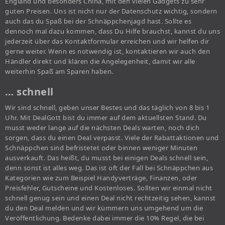
England und besonders China, mit den vielen Gadgets zu sehr
guten Preisen. Uns ist nicht nur der Datenschutz wichtig, sondern
auch das du Spaß bei der Schnäppchenjagd hast. Sollte es
dennoch mal dazu kommen, dass Du Hilfe brauchst, kannst du uns
jederzeit über das Kontaktformular erreichen und wir helfen dir
gerne weiter. Wenn es notwendig ist, kontaktieren wir auch den
Händler direkt und klären die Angelegenheit, damit wir alle
weiterhin Spaß am Sparen haben.
… schnell
Wir sind schnell, geben unser Bestes und das täglich von 8 bis 1
Uhr. Mit DealGott bist du immer auf dem aktuellsten Stand. Du
musst weder lange auf die nächsten Deals warten, noch dich
sorgen, dass du einen Deal verpasst. Viele der Rabattaktionen und
Schnäppchen sind befristetet oder binnen weniger Minuten
ausverkauft. Das heißt, du musst bei einigen Deals schnell sein,
denn sonst ist alles weg. Das ist oft der Fall bei Schnäppchen aus
Kategorien wie zum Beispiel Handyverträge, Finanzen, oder
Preisfehler, Gutscheine und Kostenloses. Sollten wir einmal nicht
schnell genug sein und einen Deal nicht rechtzeitig sehen, kannst
du den Deal melden und wir kümmern uns umgehend um die
Veröffentlichung. Bedenke dabei immer die 10% Regel, die bei