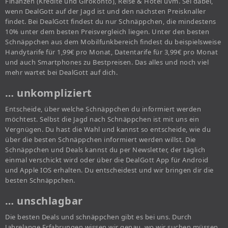
Finanzen (Kredite und Girokonto), Reise & Hotel uvm. Sei dabei,
wenn DealGott auf der Jagd ist und den nächsten Preisknaller
findet. Bei DealGott findest du nur Schnäppchen, die mindestens
10% unter dem besten Preisvergleich liegen. Unter den besten
Schnäppchen aus dem Mobilfunkbereich findest du beispielsweise
Handytarife für 1,99€ pro Monat, Datentarife für 3,99€ pro Monat
und auch Smartphones zu Bestpreisen. Das alles und noch viel
mehr wartet bei DealGott auf dich.
… unkompliziert
Entscheide, über welche Schnäppchen du informiert werden
möchtest. Selbst die Jagd nach Schnäppchen ist mit uns ein
Vergnügen. Du hast die Wahl und kannst so entscheide, wie du
über die besten Schnäppchen informiert werden willst. Die
Schnäppchen und Deals kannst du per Newsletter, der täglich
einmal verschickt wird oder über die DealGott App für Android
und Apple IOS erhalten. Du entscheidest und wir bringen dir die
besten Schnäppchen.
… unschlagbar
Die besten Deals und schnäppchen gibt es bei uns. Durch
Jahrelange Erfahrungen wissen wir genau, wo wir suchen müssen,