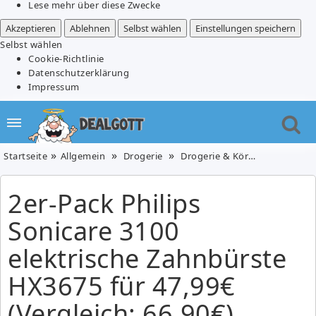
Lese mehr über diese Zwecke
Akzeptieren
Ablehnen
Selbst wählen
Einstellungen speichern
Selbst wählen
Cookie-Richtlinie
Datenschutzerklärung
Impressum
Startseite
Allgemein
Drogerie
Drogerie & Körperpflege
2e
2er-Pack Philips
Sonicare 3100
elektrische Zahnbürste
HX3675 für 47,99€
(Vergleich: 66,90€)