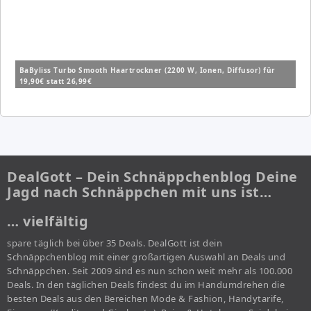
BaByliss Turbo Smooth Haartrockner (2200 W, Ionen, Diffusor) für
19,90€ statt 26,99€
DealGott – Dein Schnäppchenblog Deine
Jagd nach Schnäppchen mit uns ist…
… vielfältig
spare täglich bei über 35 Deals. DealGott ist dein
Schnäppchenblog mit einer großartigen Auswahl an Deals und
Schnäppchen. Seit 2009 sind es nun schon weit mehr als 100.000
Deals. In den täglichen Deals findest du im Handumdrehen die
besten Deals aus den Bereichen Mode & Fashion, Handytarife,